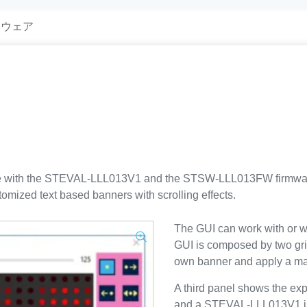
トウェア
 with the STEVAL-LLL013V1 and the STSW-LLL013FW firmware o
stomized text based banners with scrolling effects.
The GUI can work with or 
GUI is composed by two grid
own banner and apply a mas
A third panel shows the exp
and a STEVAL-LLL013V1 is