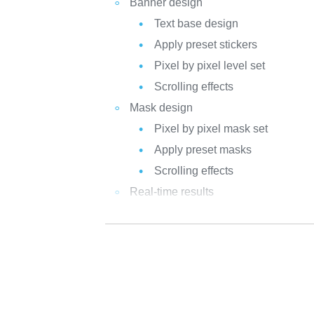
Banner design
Text base design
Apply preset stickers
Pixel by pixel level set
Scrolling effects
Mask design
Pixel by pixel mask set
Apply preset masks
Scrolling effects
Real-time results