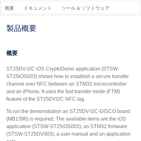
概要
ドキュメント
ツール & ソフトウェア
製品概要
概要
ST25DV-I2C iOS CryptoDemo application (STSW-
ST25iOS003) shows how to establish a secure transfer
channel over NFC between an STM32 microcontroller
and an iPhone. It uses the fast transfer mode (FTM)
feature of the ST25DVI2C NFC tag.
To run the demonstration an ST25DV-I2C-DISCO board
(MB1396) is required. The available items are the iOS
application (STSW-ST25iOS003), an STM32 firmware
(STSW-ST25DV003), a user manual and an application