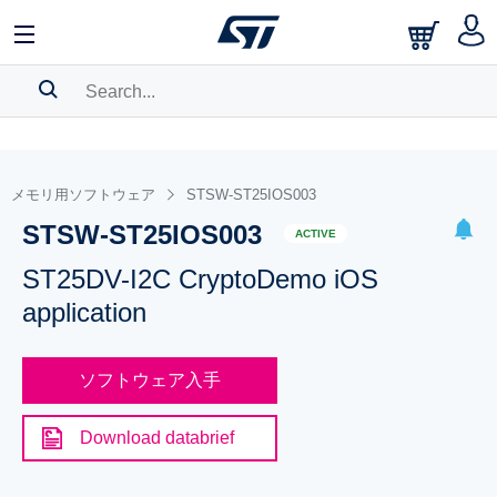
SEARCH HISTORY
BOOKMARK
メモリ用ソフトウェア
STSW-ST25IOS003
STSW-ST25IOS003
Please
log in
to show your saved searches.
ACTIVE
ST25DV-I2C CryptoDemo iOS
application
ソフトウェア入手
Download databrief