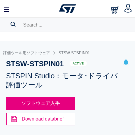
SEARCH HISTORY
BOOKMARK
評価ツール用ソフトウェア
STSW-STSPIN01
STSW-STSPIN01
Please
log in
to show your saved searches.
ACTIVE
STSPIN Studio：モータ･ドライバ
評価ツール
ソフトウェア入手
Download databrief