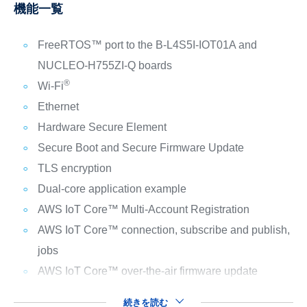
機能一覧
FreeRTOS™ port to the B-L4S5I-IOT01A and
NUCLEO-H755ZI-Q boards
®
Wi-Fi
Ethernet
Hardware Secure Element
Secure Boot and Secure Firmware Update
TLS encryption
Dual-core application example
AWS IoT Core™ Multi-Account Registration
AWS IoT Core™ connection, subscribe and publish,
jobs
AWS IoT Core™ over-the-air firmware update
続きを読む