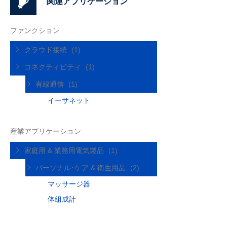
関連アプリケーション
ファンクション
クラウド接続
(1)
コネクティビティ
(1)
有線通信
(1)
イーサネット
産業アプリケーション
家庭用 & 業務用電気製品
(1)
パーソナル･ケア & 衛生用品
(2)
マッサージ器
体組成計