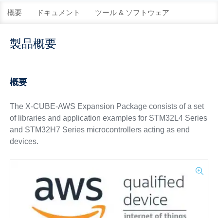
概要
ドキュメント
ツール & ソフトウェア
製品概要
概要
The X-CUBE-AWS Expansion Package consists of a set
of libraries and application examples for STM32L4 Series
and STM32H7 Series microcontrollers acting as end
devices.