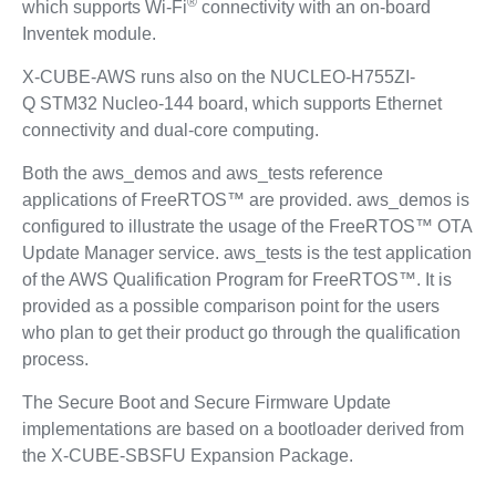
®
which supports Wi-Fi
connectivity with an on-board
Inventek module.
X-CUBE-AWS runs also on the NUCLEO-H755ZI-
Q STM32 Nucleo-144 board, which supports Ethernet
connectivity and dual-core computing.
Both the aws_demos and aws_tests reference
applications of FreeRTOS™ are provided. aws_demos is
configured to illustrate the usage of the FreeRTOS™ OTA
Update Manager service. aws_tests is the test application
of the AWS Qualification Program for FreeRTOS™. It is
provided as a possible comparison point for the users
who plan to get their product go through the qualification
process.
The Secure Boot and Secure Firmware Update
implementations are based on a bootloader derived from
the X-CUBE-SBSFU Expansion Package.