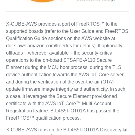
X-CUBE-AWS provides a port of FreeRTOS™ to the
supported boards (refer to the User Guide and FreeRTOS
Qualification Guide sections on the AWS website at
docs.aws.amazon.com/freertos for details). It optionally
offloads – wherever available – the security-critical
operations to the on-board STSAFE-A110 Secure
Element during the MCU boot process, during the TLS
device authentication towards the AWS IoT Core server,
and during the verification of the over-the-air (OTA)
update firmware image integrity and authenticity. In such
a case, it leverages the Secure Element provisioned
certificate with the AWS IoT Core™ Multi-Account
Registration feature. B-L4S5I-IOT01A has passed the
FreeRTOS™ qualification process.
X-CUBE-AWS runs on the B-L4S5I-IOT01A Discovery kit,