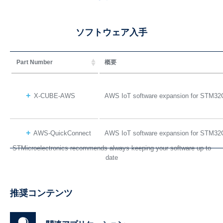
ソフトウェア入手
Part Number
概要
X-CUBE-AWS
AWS IoT software expansion for STM32
AWS-QuickConnect
AWS IoT software expansion for STM32
STMicroelectronics recommends always keeping your software up to
date
推奨コンテンツ