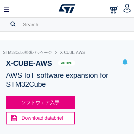
SEARCH HISTORY
BOOKMARK
STM32Cube拡張パッケージ
X-CUBE-AWS
X-CUBE-AWS
Please
log in
to show your saved searches.
ACTIVE
AWS IoT software expansion for
STM32Cube
ソフトウェア入手
Download databrief