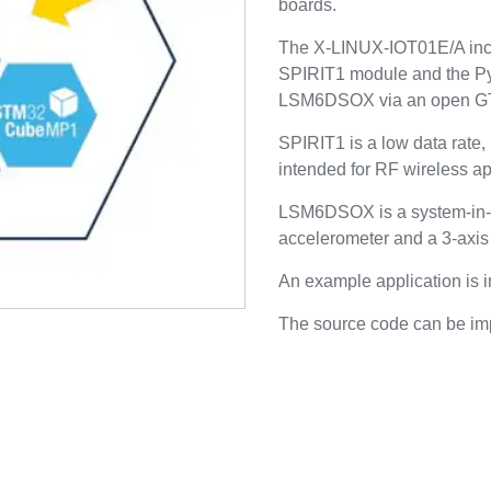
boards.
The X-LINUX-IOT01E/A inclu
SPIRIT1 module and the Py
LSM6DSOX via an open G
SPIRIT1 is a low data rate
intended for RF wireless ap
LSM6DSOX is a system-in-pa
accelerometer and a 3-axis 
An example application is 
The source code can be imp