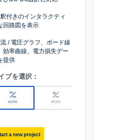
注釈付きのインタラクティ
な回路図を表示
流 / 電圧グラフ、ボード線
、効率曲線、電力損失デー
を提供
イプを選択：
DC/DC
AC/DC
r
tart a new project