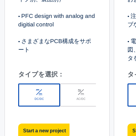
PFC design with analog and
•
•
digitial control
ブ
さまざまなPCB構成をサポ
電
•
•
ート
図
タ
タイプを選択：
タ
DC/DC
AC/DC
Solar Battery Charge
Start a new project
S