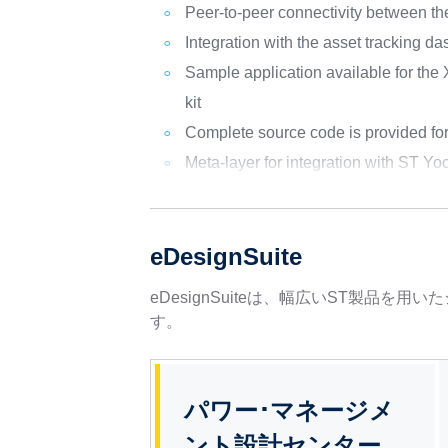
Peer-to-peer connectivity between 
Integration with the asset tracking d
Sample application available for
kit
Complete source code is provided f
Meta-layer for integration with ST Yo
eDesignSuite
eDesignSuiteは、幅広いST製
す。
パワー･マネージメ
ント設計センター