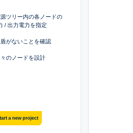
電源ツリー内の各ノードの
力 / 出力電力を指定
矛盾がないことを確認
個々のノードを設計
tart a new project