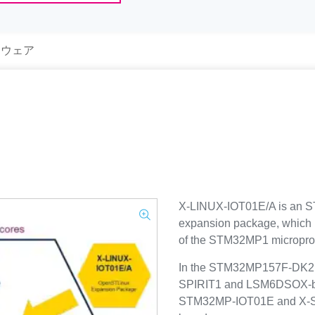
トウェア
X-LINUX-IOT01E/A is an 
expansion package, which 
of the STM32MP1 micropro
In the STM32MP157F-DK2 di
SPIRIT1 and LSM6DSOX-bas
STM32MP-IOT01E and X-S