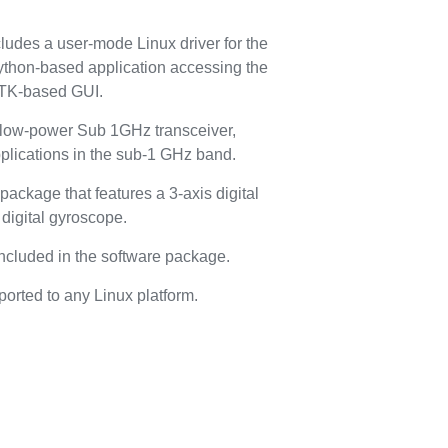
des a user-mode Linux driver for the
thon-based application accessing the
TK-based GUI.
, low-power Sub 1GHz transceiver,
plications in the sub-1 GHz band.
ckage that features a 3-axis digital
digital gyroscope.
included in the software package.
orted to any Linux platform.