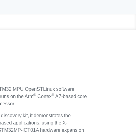
STM32 MPU OpenSTLinux software
®
®
runs on the Arm
Cortex
A7-based core
cessor.
scovery kit, it demonstrates the
ed applications, using the X-
TM32MP-IOT01A hardware expansion