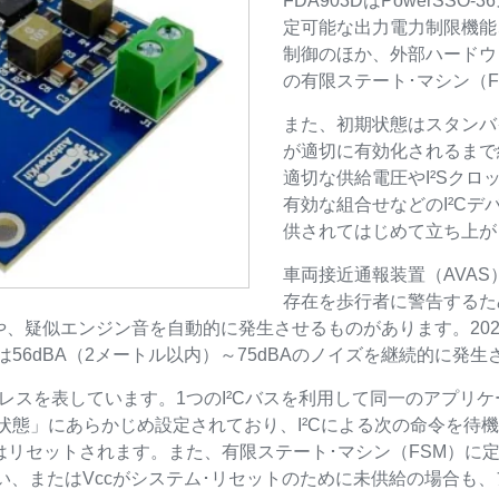
FDA903DはPowerSS
定可能な出力電力制限機能
制御のほか、外部ハードウ
の有限ステート･マシン（
また、初期状態はスタンバ
が適切に有効化されるまで
適切な供給電圧やI²Sクロ
有効な組合せなどのI²Cデ
供されてはじめて立ち上が
車両接近通報装置（AVA
存在を歩行者に警告するた
、疑似エンジン音を自動的に発生させるものがあります。20
両には56dBA（2メートル以内）～75dBAのノイズを継続的に
レスを表しています。1つのI²Cバスを利用して同一のアプリ
ト状態」にあらかじめ設定されており、I²Cによる次の命令を待
はリセットされます。また、有限ステート･マシン（FSM）に定
い、またはVccがシステム･リセットのために未供給の場合も、