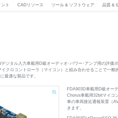
メント
CADリソース
ツール & ソフトウェア
品質 &
D 1 x 45Wデジタル入力車載用D級オーディオ･パワー･アンプ用
マイクロコントローラ（マイコン）と組み合わせることで一般
ンに最適な製品です。
FDA903D車載用D級オー
Chorus車載用32bit
車の車両接近通報装置（A
きます。