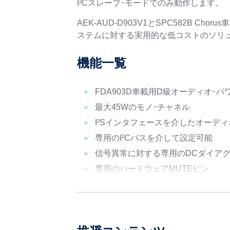
I²Cスレーブ･モードでのみ動作します。
AEK-AUD-D903V1とSPC582B C
ステムに対する実用的な低コストのソリ
機能一覧
FDA903D車載用D級オーディオ･パ
最大45Wのモノ･チャネル
I²Sインタフェースを介したオーディ
専用のI²Cバスを介して設定可能
信号異常に対する専用のDCダイア
専用のハードウェアMUTEピン