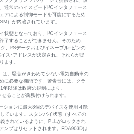
O-36スラグダウン･パッケージで提供され、設
、通常のハイスピードI²Cインタフェース
ェアによる制御モードを可能にするため
FSM）が内蔵されています。
イ状態となっており、I²Cインタフェース
終了することができません。そのため、
ック、I²Sデータおよびイネーブル･ピンの
バイス･アドレスが決定され、それらが提
ります。
S）は、騒音がきわめて少ない電気自動車の
めに必要な機能です。警告音には、クラ
21年以降は政府の規制により、
発生させることが義務付けられます。
ケーションに最大8個のデバイスを使用可能
機しています。スタンバイ状態（すべての
義されているように、PLLがロックされ
アンプはリセットされます。FDA903Dは