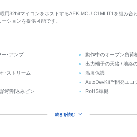
horus車載用32bitマイコンをホストするAEK-MCU-C1MLIT1
ューションを提供可能です。
ワー･アンプ
動作中のオープン負荷
出力端子の天絡 / 地絡
オ･ストリーム
温度保護
AutoDevKit™開発
グ診断割込みピン
RoHS準拠
続きを読む