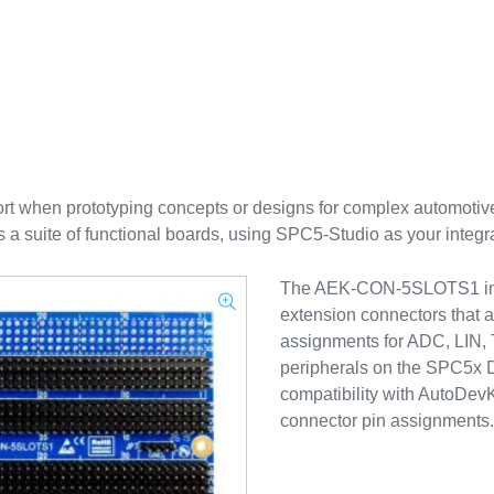
ort when prototyping concepts or designs for complex automotiv
 a suite of functional boards, using SPC5-Studio as your integ
The AEK-CON-5SLOTS1 inter
extension connectors that a
assignments for ADC, LIN, 
peripherals on the SPC5x D
compatibility with AutoDevKi
connector pin assignments.