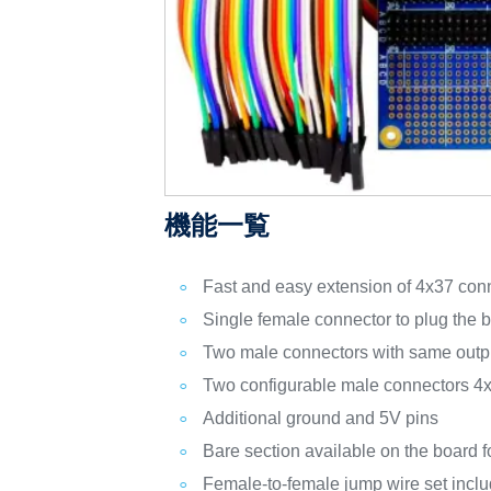
機能一覧
Fast and easy extension of 4x37 co
Single female connector to plug the
Two male connectors with same outp
Two configurable male connectors 4x3
Additional ground and 5V pins
Bare section available on the board f
Female-to-female jump wire set incl