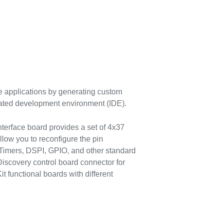
e applications by generating custom
rated development environment (IDE).
face board provides a set of 4x37
llow you to reconfigure the pin
Timers, DSPI, GPIO, and other standard
iscovery control board connector for
t functional boards with different