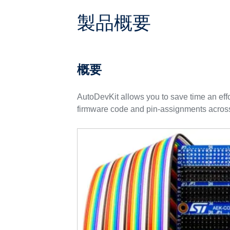
製品概要
概要
AutoDevKit allows you to save time an eff
firmware code and pin-assignments across