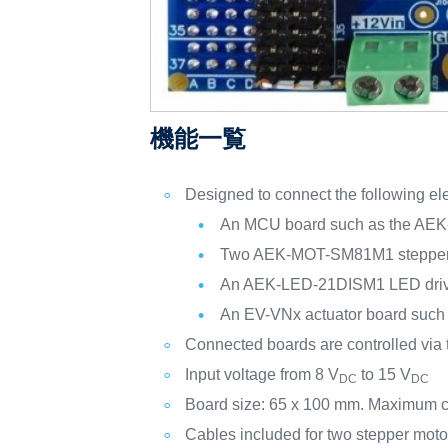
機能一覧
Designed to connect the following ele
An MCU board such as the AEK
Two AEK-MOT-SM81M1 stepper 
An AEK-LED-21DISM1 LED driver
An EV-VNx actuator board such a
Connected boards are controlled via 
Input voltage from 8 V
to 15 V
DC
DC
Board size: 65 x 100 mm. Maximum 
Cables included for two stepper mot