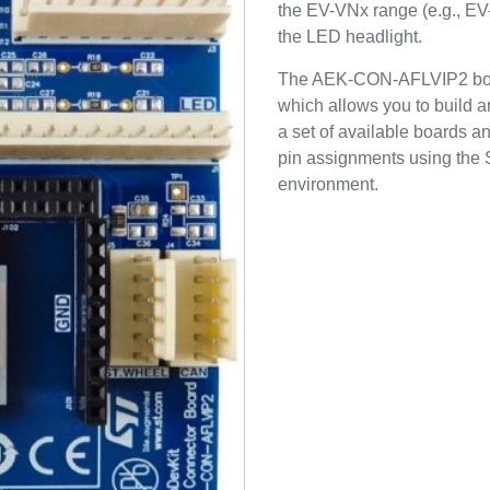
the EV-VNx range (e.g., EV
the LED headlight.
The AEK-CON-AFLVIP2 board 
which allows you to build a
a set of available boards a
pin assignments using the
environment.