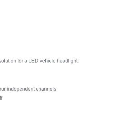
olution for a LED vehicle headlight:
our independent channels
f