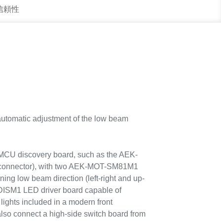
 信頼性
utomatic adjustment of the low beam
MCU discovery board, such as the AEK-
connector), with two AEK-MOT-SM81M1
ing low beam direction (left-right and up-
ISM1 LED driver board capable of
lights included in a modern front
also connect a high-side switch board from