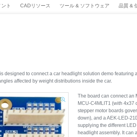
メント
CADリソース
ツール & ソフトウェア
品質 &
designed to connect a car headlight solution demo featuring a
ngles affected by weight distributions inside the car.
The board can connect an 
MCU-C4MLIT1 (with 4x37 
stepper motor boards govern
down), and a AEK-LED-21D
supplying the different LED 
headlight assembly. It can 