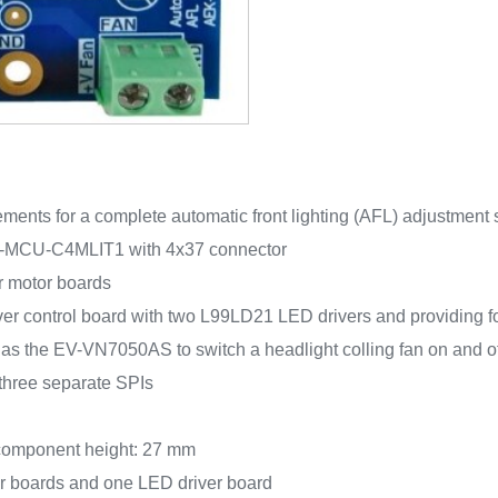
ments for a complete automatic front lighting (AFL) adjustment s
-MCU-C4MLIT1 with 4x37 connector
motor boards
 control board with two L99LD21 LED drivers and providing f
s the EV-VN7050AS to switch a headlight colling fan on and of
three separate SPIs
component height: 27 mm
or boards and one LED driver board