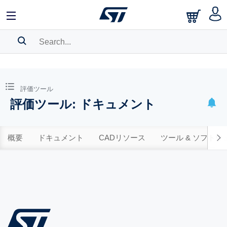
SEARCH HISTORY
BOOKMARK
評価ツール
評価ツール: ドキュメント
Please
log in
to show your saved searches.
概要
ドキュメント
CADリソース
ツール & ソフトウ