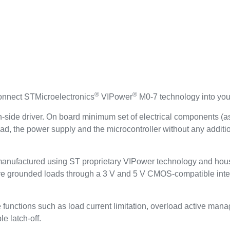
®
®
onnect STMicroelectronics
VIPower
M0-7 technology into you
side driver. On board minimum set of electrical components (a
load, the power supply and the microcontroller without any additi
r manufactured using ST proprietary VIPower technology and h
ive grounded loads through a 3 V and 5 V CMOS-compatible inter
 functions such as load current limitation, overload active man
e latch-off.