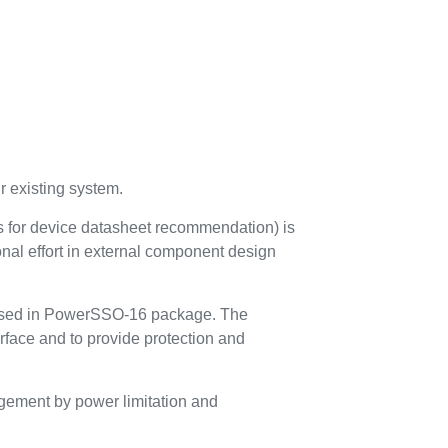
r existing system.
s for device datasheet recommendation) is
onal effort in external component design
oused in PowerSSO-16 package. The
face and to provide protection and
agement by power limitation and