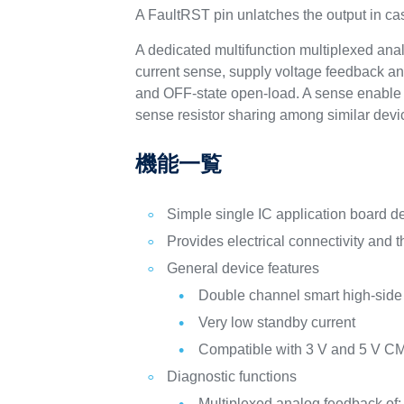
A FaultRST pin unlatches the output in case 
A dedicated multifunction multiplexed anal
current sense, supply voltage feedback and 
and OFF-state open-load. A sense enable 
sense resistor sharing among similar devi
機能一覧
Simple single IC application board 
Provides electrical connectivity and 
General device features
Double channel smart high-side
Very low standby current
Compatible with 3 V and 5 V C
Diagnostic functions
Multiplexed analog feedback of: l