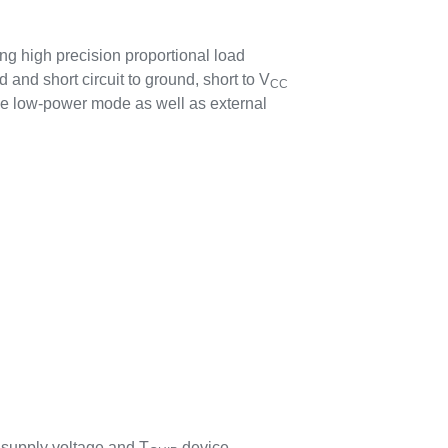
ing high precision proportional load
 and short circuit to ground, short to V
CC
le low-power mode as well as external
supply voltage and T
device