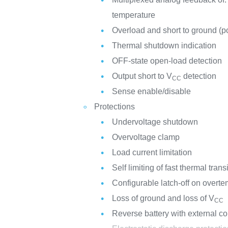
temperature
Overload and short to ground (po
Thermal shutdown indication
OFF-state open-load detection
Output short to V
detection
CC
Sense enable/disable
Protections
Undervoltage shutdown
Overvoltage clamp
Load current limitation
Self limiting of fast thermal trans
Configurable latch-off on overtem
Loss of ground and loss of V
CC
Reverse battery with external 