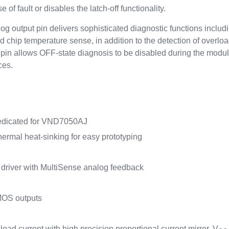
of fault or disables the latch-off functionality.
og output pin delivers sophisticated diagnostic functions includ
chip temperature sense, in addition to the detection of overload
pin allows OFF-state diagnosis to be disabled during the modu
ces.
dedicated for VND7050AJ
thermal heat-sinking for easy prototyping
 driver with MultiSense analog feedback
MOS outputs
oad current with high precision proportional current mirror, V