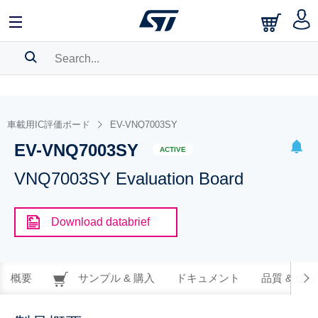
SEARCH HISTORY
BOOKMARK
車載用IC評価ボード
EV-VNQ7003SY
EV-VNQ7003SY
Please
log in
to show your saved searches.
ACTIVE
VNQ7003SY Evaluation Board
Download databrief
概要
サンプル & 購入
ドキュメント
品質 & 信