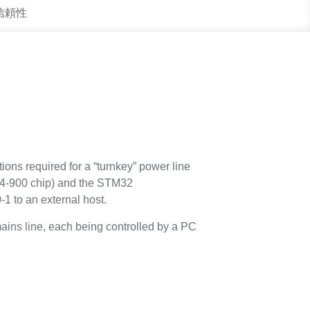
 信頼性
ions required for a “turnkey” power line
4-900 chip) and the STM32
1 to an external host.
ins line, each being controlled by a PC