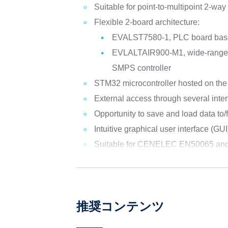
Suitable for point-to-multipoint 2-w
Flexible 2-board architecture:
EVALST7580-1, PLC board base
EVLALTAIR900-M1, wide-range i
SMPS controller
STM32 microcontroller hosted on th
External access through several inter
Opportunity to save and load data to
Intuitive graphical user interface (GU
Suitable for CENELEC EN50065 and 
推奨コンテンツ