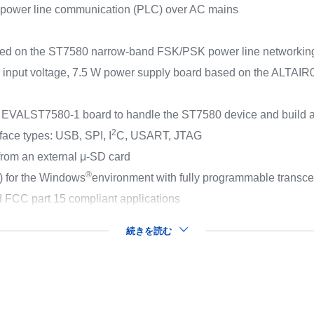
ay power line communication (PLC) over AC mains
d on the ST7580 narrow-band FSK/PSK power line networking
nput voltage, 7.5 W power supply board based on the ALTAIR0
e EVALST7580-1 board to handle the ST7580 device and build a
2
face types: USB, SPI, I
C, USART, JTAG
/from an external μ-SD card
®
I) for the Windows
environment with fully programmable transce
FCC part 15 compliant applications
続きを読む