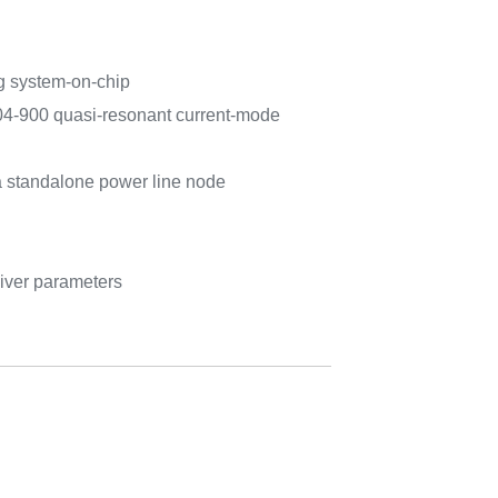
 system-on-chip
4-900 quasi-resonant current-mode
 standalone power line node
iver parameters