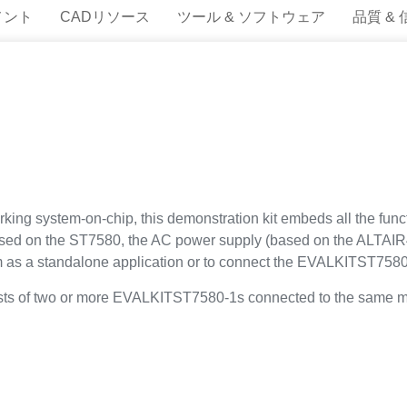
メント
CADリソース
ツール & ソフトウェア
品質 &
ing system-on-chip, this demonstration kit embeds all the funct
sed on the ST7580, the AC power supply (based on the ALTAIR
tem as a standalone application or to connect the EVALKITST7580-
ists of two or more EVALKITST7580-1s connected to the same ma