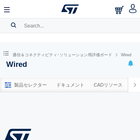
SEARCH HISTORY
BOOKMARK
通信＆コネクティビティ･ソリューション用評価ボード
Wired
Wired
Please
log in
to show your saved searches.
製品セレクター
ドキュメント
CADリソース
ツー