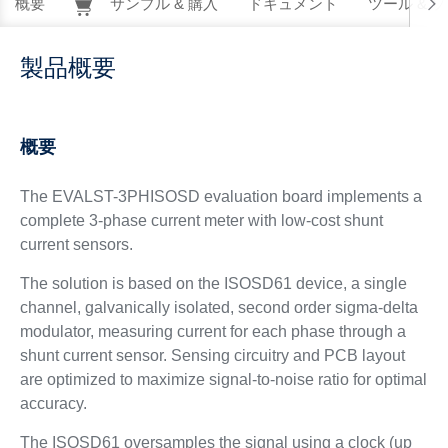
概要
サンプル & 購入
ドキュメント
ツール & 
製品概要
概要
The EVALST-3PHISOSD evaluation board implements a
complete 3-phase current meter with low-cost shunt
current sensors.
The solution is based on the ISOSD61 device, a single
channel, galvanically isolated, second order sigma-delta
modulator, measuring current for each phase through a
shunt current sensor. Sensing circuitry and PCB layout
are optimized to maximize signal-to-noise ratio for optimal
accuracy.
The ISOSD61 oversamples the signal using a clock (up