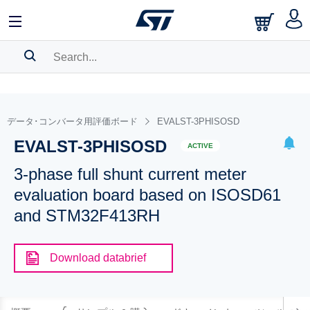
SEARCH HISTORY
BOOKMARK
データ･コンバータ用評価ボード
EVALST-3PHISOSD
EVALST-3PHISOSD
Please
log in
to show your saved searches.
ACTIVE
3-phase full shunt current meter
evaluation board based on ISOSD61
and STM32F413RH
Download databrief