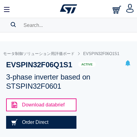
SEARCH HISTORY
BOOKMARK
モータ制御ソリューション用評価ボード
EVSPIN32F06Q1S1
EVSPIN32F06Q1S1
Please
log in
to show your saved searches.
ACTIVE
3-phase inverter based on
STSPIN32F0601
Download databrief
Order Direct