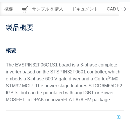
概要
サンプル & 購入
ドキュメント
CADリソー
製品概要
概要
The EVSPIN32F06Q1S1 board is a 3-phase complete
inverter based on the STSPIN32F0601 controller, which
®
embeds a 3‑phase 600 V gate driver and a Cortex
-M0
STM32 MCU. The power stage features STGD6M65DF2
IGBTs, but can be populated with any IGBT or Power
MOSFET in DPAK or powerFLAT 8x8 HV package.