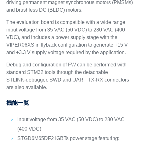
driving permanent magnet synchronous motors (PMSMs)
and brushless DC (BLDC) motors.
The evaluation board is compatible with a wide range
input voltage from 35 VAC (50 VDC) to 280 VAC (400
VDC), and includes a power supply stage with the
VIPER06XS in flyback configuration to generate +15 V
and +3.3 V supply voltage required by the application.
Debug and configuration of FW can be performed with
standard STM32 tools through the detachable
STLINK‑debugger. SWD and UART TX‑RX connectors
are also available.
機能一覧
Input voltage from 35 VAC (50 VDC) to 280 VAC
(400 VDC)
STGD6M65DF2 IGBTs power stage featuring: