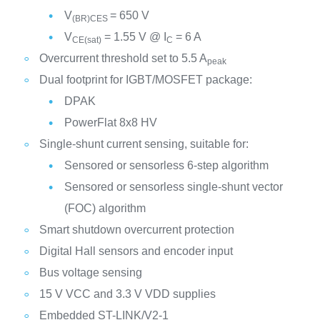
V
= 650 V
(BR)CES
V
= 1.55 V @ I
= 6 A
CE(sat)
C
Overcurrent threshold set to 5.5 A
peak
Dual footprint for IGBT/MOSFET package:
DPAK
PowerFlat 8x8 HV
Single-shunt current sensing, suitable for:
Sensored or sensorless 6-step algorithm
Sensored or sensorless single-shunt vector
(FOC) algorithm
Smart shutdown overcurrent protection
Digital Hall sensors and encoder input
Bus voltage sensing
15 V VCC and 3.3 V VDD supplies
Embedded ST-LINK/V2-1