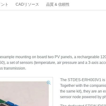
メント
CADリソース
品質 & 信頼性
ample mounting on board two PV panels, a rechargeable 120mA
 a set of sensors (temperature, air pressure and a 3-axis acce
ss transmission.
The STDES-ERH003V1 is pa
Together with the compan
the same kit), they are an 
sensor node powered by ph