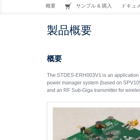
概要
サンプル & 購入
ドキュ
製品概要
概要
The STDES-ERH003V1 is an application ex
power manager system (based on SPV1050),
and an RF Sub-Giga transmitter for wirele