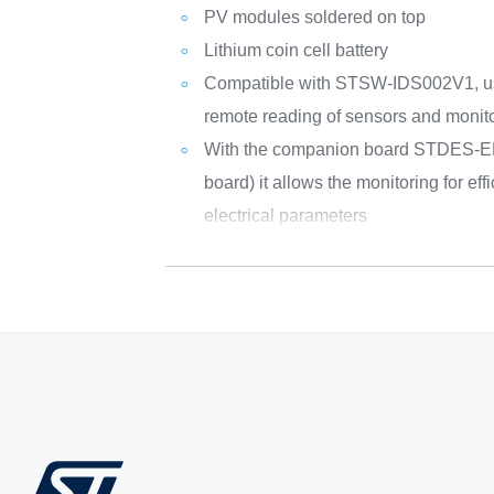
PV modules soldered on top
Lithium coin cell battery
Compatible with STSW-IDS002V1, user
remote reading of sensors and monito
With the companion board STDES-E
board) it allows the monitoring for ef
electrical parameters