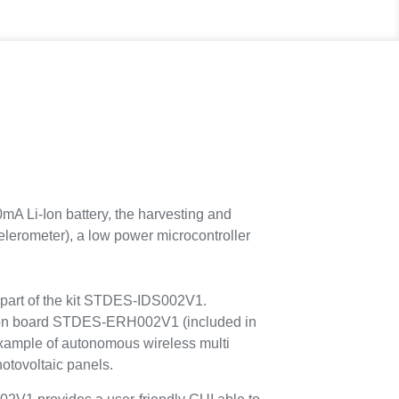
 Li-Ion battery, the harvesting and
lerometer), a low power microcontroller
rt of the kit STDES-IDS002V1.
ion board STDES-ERH002V1 (included in
example of autonomous wireless multi
otovoltaic panels.