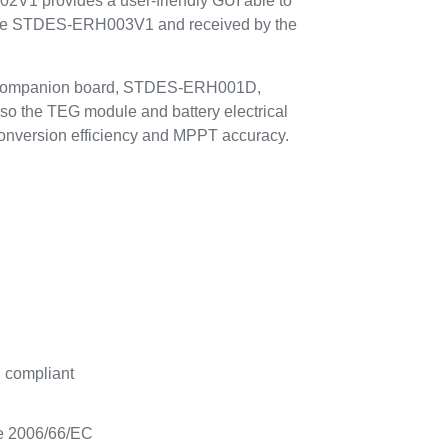
V1 provides a user-friendly GUI able to
the STDES-ERH003V1 and received by the
d companion board, STDES-ERH001D,
lso the TEG module and battery electrical
onversion efficiency and MPPT accuracy.
compliant
ve 2006/66/EC