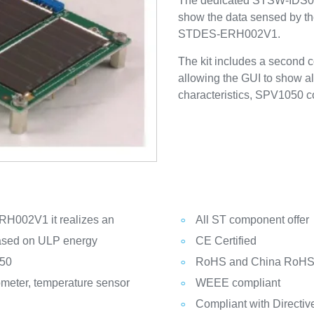
The dedicated STSW-IDS002
show the data sensed by 
STDES-ERH002V1.
The kit includes a secon
allowing the GUI to show a
characteristics, SPV1050 c
H002V1 it realizes an
All ST component offer
ased on ULP energy
CE Certified
050
RoHS and China RoHS 
ometer, temperature sensor
WEEE compliant
Compliant with Directi