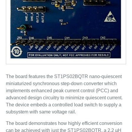
The board features the ST1PS02BQTR nano-quiescent
miniaturized synchronous step-down converter which
implements enhanced peak current control (PCC) and
advanced design circuitry to minimize quiescent current.
The device embeds a controlled load switch to supply a
subsystem with same voltage rail.
The board demonstrates how highly efficient conversion
can be achieved with just the ST1PS02BQTR, a 2.2 µH