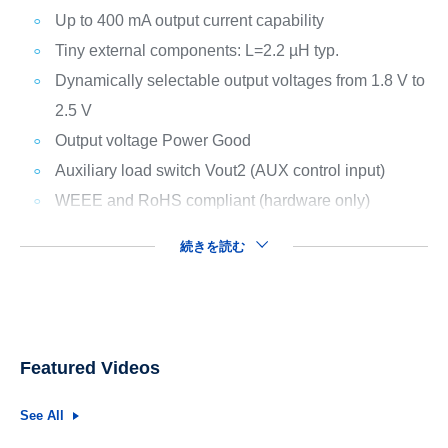
Up to 400 mA output current capability
Tiny external components: L=2.2 µH typ.
Dynamically selectable output voltages from 1.8 V to
2.5 V
Output voltage Power Good
Auxiliary load switch Vout2 (AUX control input)
WEEE and RoHS compliant (hardware only)
続きを読む
Featured Videos
See All