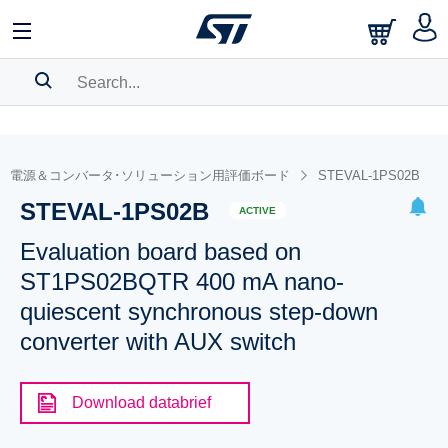
SEARCH HISTORY
BOOKMARK
電源＆コンバータ･ソリューション用評価ボード
STEVAL-1PS02B
STEVAL-1PS02B
Please
log in
to show your saved searches.
ACTIVE
Evaluation board based on
ST1PS02BQTR 400 mA nano-
quiescent synchronous step-down
converter with AUX switch
Download databrief