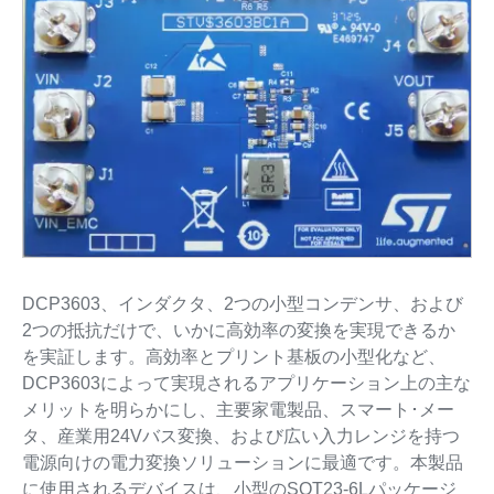
DCP3603、インダクタ、2つの小型コンデンサ、および
2つの抵抗だけで、いかに高効率の変換を実現できるか
を実証します。高効率とプリント基板の小型化など、
DCP3603によって実現されるアプリケーション上の主な
メリットを明らかにし、主要家電製品、スマート･メー
タ、産業用24Vバス変換、および広い入力レンジを持つ
電源向けの電力変換ソリューションに最適です。本製品
に使用されるデバイスは、小型のSOT23-6Lパッケージ