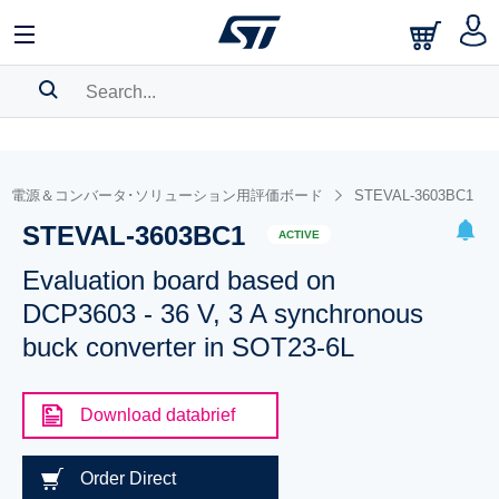
SEARCH HISTORY
BOOKMARK
電源＆コンバータ･ソリューション用評価ボード
STEVAL-3603BC1
STEVAL-3603BC1
Please
log in
to show your saved searches.
ACTIVE
Evaluation board based on
DCP3603 - 36 V, 3 A synchronous
buck converter in SOT23-6L
Download databrief
Order Direct