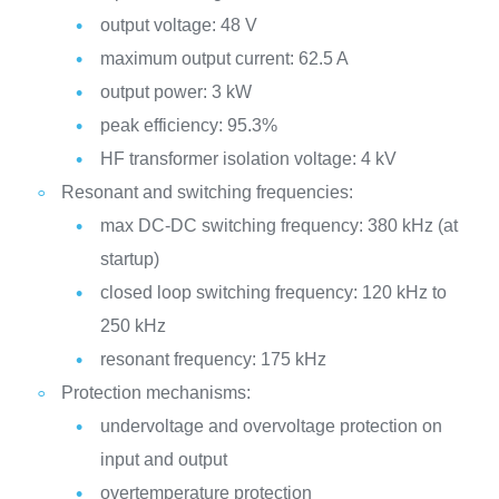
output voltage: 48 V
maximum output current: 62.5 A
output power: 3 kW
peak efficiency: 95.3%
HF transformer isolation voltage: 4 kV
Resonant and switching frequencies:
max DC-DC switching frequency: 380 kHz (at
startup)
closed loop switching frequency: 120 kHz to
250 kHz
resonant frequency: 175 kHz
Protection mechanisms:
undervoltage and overvoltage protection on
input and output
overtemperature protection