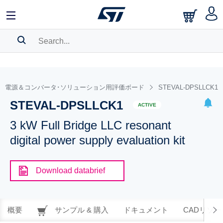
SEARCH HISTORY
BOOKMARK
電源＆コンバータ･ソリューション用評価ボード
STEVAL-DPSLLCK1
STEVAL-DPSLLCK1
Please
log in
to show your saved searches.
ACTIVE
3 kW Full Bridge LLC resonant
digital power supply evaluation kit
Download databrief
概要
サンプル & 購入
ドキュメント
CADリソー