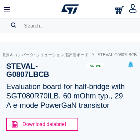
SEARCH HISTORY
BOOKMARK
電源＆コンバータ･ソリューション用評価ボード
STEVAL-G0807LBCB
STEVAL-
Please
log in
to show your saved searches.
ACTIVE
G0807LBCB
Evaluation board for half-bridge with
SGT080R70ILB, 60 mOhm typ., 29
A e-mode PowerGaN transistor
Download databrief