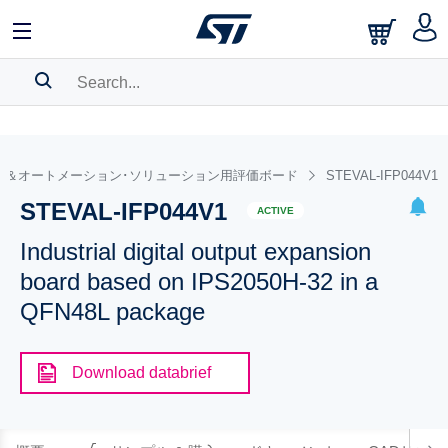
SEARCH HISTORY
BOOKMARK
ル＆オートメーション･ソリューション用評価ボード
STEVAL-IFP044V1
STEVAL-IFP044V1
Please
log in
to show your saved searches.
ACTIVE
Industrial digital output expansion
board based on IPS2050H-32 in a
QFN48L package
Download databrief