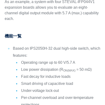
As an example, a system with four STEVAL-IFP044V1
expansion boards allows you to evaluate an eight-
channel digital output module with 5.7 A (max.) capability
each.
機能一覧
Based on IPS2050H-32 dual high-side switch, which
features:
Operating range up to 60 V/5.7 A
Low power dissipation (R
= 50 mΩ)
ON(MAX)
Fast decay for inductive loads
Smart driving of capacitive load
Under-voltage lock-out
Per-channel overload and over-temperature
protections