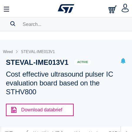
SEARCH HISTORY
BOOKMARK
Wired
STEVAL-IME013V1
STEVAL-IME013V1
Please
log in
to show your saved searches.
ACTIVE
Cost effective ultrasound pulser IC
evaluation board based on the
STHV800
Download databrief