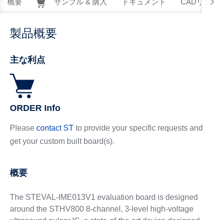
概要
サンプル & 購入
ドキュメント
CADリソー
製品概要
主な利点
ORDER Info
Please
contact ST
to provide your specific requests and
get your custom built board(s).
概要
The STEVAL-IME013V1 evaluation board is designed
around the STHV800 8-channel, 3-level high-voltage