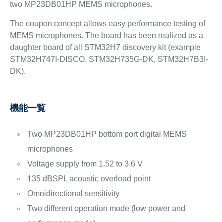
two MP23DB01HP MEMS microphones.
The coupon concept allows easy performance testing of
MEMS microphones. The board has been realized as a
daughter board of all STM32H7 discovery kit (example
STM32H747I-DISCO, STM32H735G-DK, STM32H7B3I-
DK).
機能一覧
Two MP23DB01HP bottom port digital MEMS
microphones
Voltage supply from 1.52 to 3.6 V
135 dBSPL acoustic overload point
Omnidirectional sensitivity
Two different operation mode (low power and