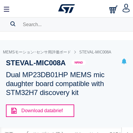
SEARCH HISTORY
BOOKMARK
MEMSモーション･センサ用評価ボード
STEVAL-MIC008A
STEVAL-MIC008A
Please
log in
to show your saved searches.
NRND
Dual MP23DB01HP MEMS mic
daughter board compatible with
STM32H7 discovery kit
Download databrief