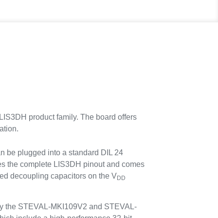
LIS3DH product family. The board offers
ation.
be plugged into a standard DIL 24
des the complete LIS3DH pinout and comes
red decoupling capacitors on the V
DD
d by the STEVAL-MKI109V2 and STEVAL-