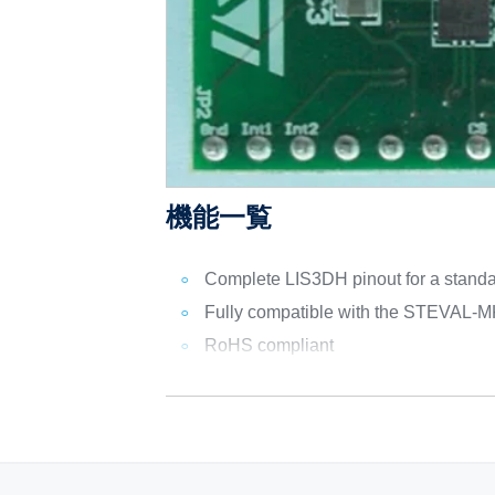
機能一覧
Complete LIS3DH pinout for a standa
Fully compatible with the STEVAL
RoHS compliant