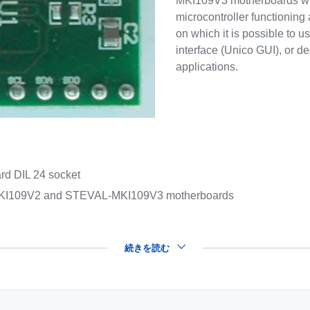
MKI109V3 motherboards whi
microcontroller functioning
on which it is possible to 
interface (Unico GUI), or d
applications.
rd DIL 24 socket
-MKI109V2 and STEVAL-MKI109V3 motherboards
続きを読む