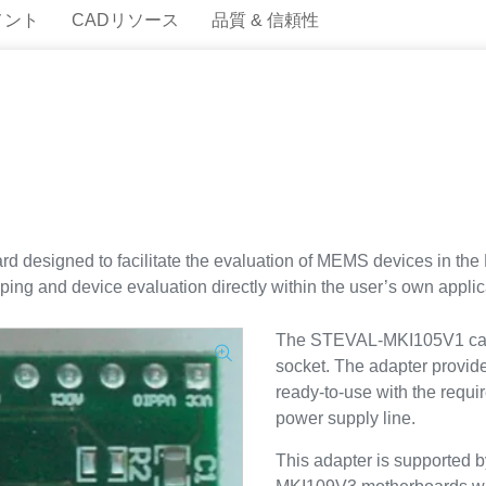
メント
CADリソース
品質 & 信頼性
designed to facilitate the evaluation of MEMS devices in the 
typing and device evaluation directly within the user’s own applic
The STEVAL-MKI105V1 can 
socket. The adapter provi
ready-to-use with the requi
power supply line.
This adapter is supporte