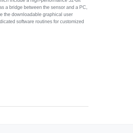
ch include a high-performance 32-bit
 as a bridge between the sensor and a PC,
use the downloadable graphical user
edicated software routines for customized