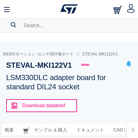
SEARCH HISTORY
BOOKMARK
MEMSモーション･センサ用評価ボード
STEVAL-MKI122V1
STEVAL-MKI122V1
Please
log in
to show your saved searches.
NRND
LSM330DLC adapter board for
standard DIL24 socket
Download databrief
概要
サンプル & 購入
ドキュメント
CADリソー