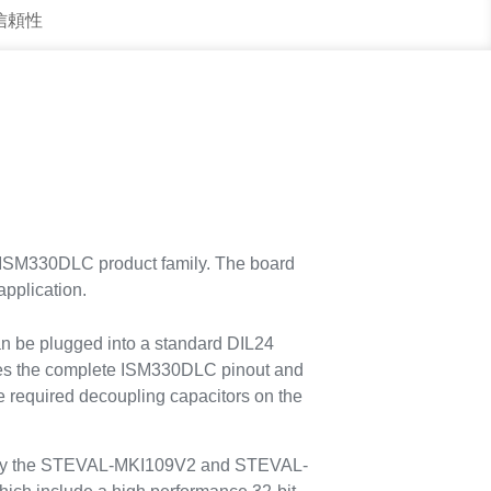
 信頼性
e ISM330DLC product family. The board
application.
be plugged into a standard DIL24
des the complete ISM330DLC pinout and
e required decoupling capacitors on the
d by the STEVAL-MKI109V2 and STEVAL-