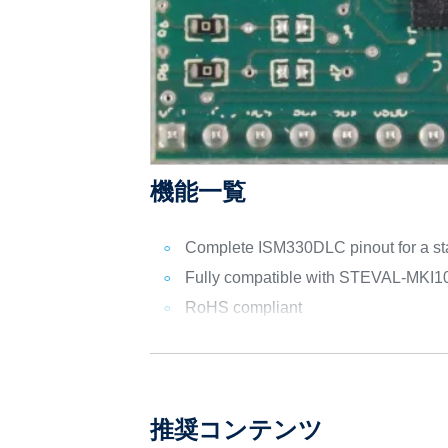
機能一覧
Complete ISM330DLC pinout for a st
Fully compatible with STEVAL-MK
RoHS compliant
推奨コンテンツ