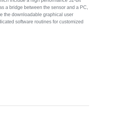
ch include a high performance 32-bit
 as a bridge between the sensor and a PC,
use the downloadable graphical user
dicated software routines for customized