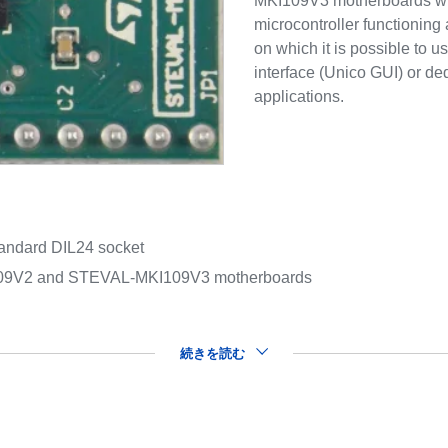
MKI109V3 motherboards whi
microcontroller functioning
on which it is possible to 
interface (Unico GUI) or de
applications.
andard DIL24 socket
I109V2 and STEVAL-MKI109V3 motherboards
続きを読む