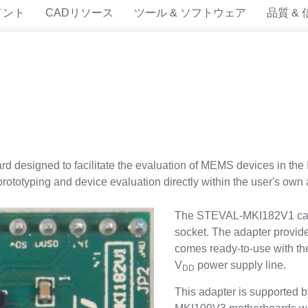
メント
CADリソース
ツール & ソフトウェア
品質 &
 designed to facilitate the evaluation of MEMS devices in th
 prototyping and device evaluation directly within the user's own 
The STEVAL-MKI182V1 can 
socket. The adapter provi
comes ready-to-use with th
V
power supply line.
DD
This adapter is supporte