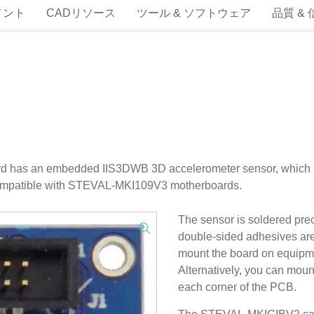
メント
CADリソース
ツール & ソフトウェア
品質 &
has an embedded IIS3DWB 3D accelerometer sensor, which is 
compatible with STEVAL-MKI109V3 motherboards.
The sensor is soldered prec
double-sided adhesives are
mount the board on equipmen
Alternatively, you can moun
each corner of the PCB.