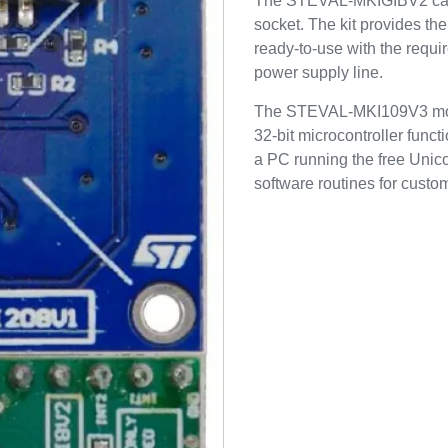
The STEVAL-MKIGIBV2 can 
socket. The kit provides t
ready-to-use with the requ
power supply line.
The STEVAL-MKI109V3 moth
32-bit microcontroller func
a PC running the free Unico
software routines for custo