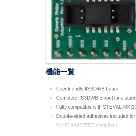
機能一覧
User friendly IIS3DWB board
Complete IIS3DWB pinout for a stand
Fully compatible with STEVAL-MKI1
Double-sided adhesives included fo
RoHS and WEEE compliant