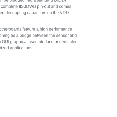
be plugged into a standard DIL 24
he complete IIS3DWB pin-out and comes
ired decoupling capacitors on the VDD
erboards feature a high performance
tioning as a bridge between the sensor and
 GUI graphical user interface or dedicated
mized applications.