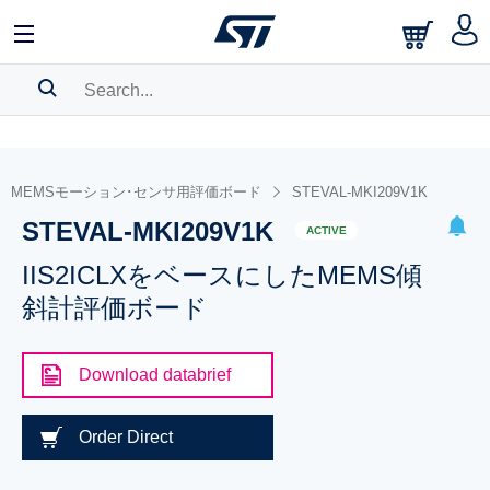
SEARCH HISTORY
BOOKMARK
MEMSモーション･センサ用評価ボード
STEVAL-MKI209V1K
STEVAL-MKI209V1K
Please
log in
to show your saved searches.
ACTIVE
IIS2ICLXをベースにしたMEMS傾
斜計評価ボード
Download databrief
Order Direct