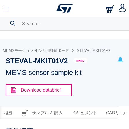
SEARCH HISTORY
BOOKMARK
MEMSモーション･センサ用評価ボード
STEVAL-MKIT01V2
STEVAL-MKIT01V2
Please
log in
to show your saved searches.
NRND
MEMS sensor sample kit
Download databrief
概要
サンプル & 購入
ドキュメント
CADリソー