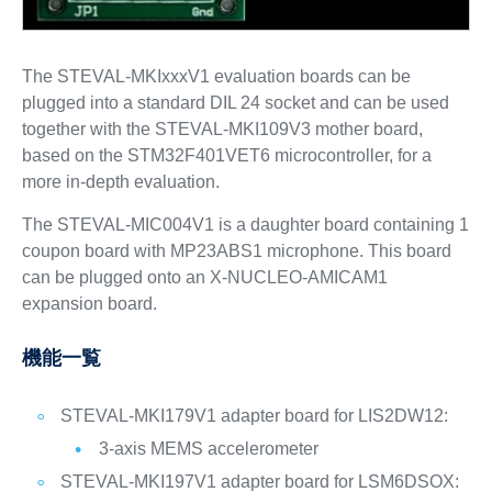
The STEVAL-MKIxxxV1 evaluation boards can be
plugged into a standard DIL 24 socket and can be used
together with the STEVAL-MKI109V3 mother board,
based on the STM32F401VET6 microcontroller, for a
more in-depth evaluation.
The STEVAL-MIC004V1 is a daughter board containing 1
coupon board with MP23ABS1 microphone. This board
can be plugged onto an X-NUCLEO-AMICAM1
expansion board.
機能一覧
STEVAL-MKI179V1 adapter board for LIS2DW12:
3-axis MEMS accelerometer
STEVAL-MKI197V1 adapter board for LSM6DSOX: