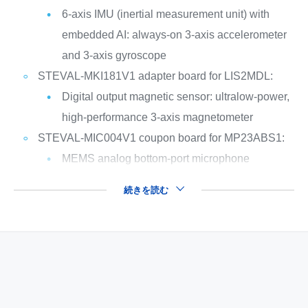
6-axis IMU (inertial measurement unit) with
embedded AI: always-on 3-axis accelerometer
and 3-axis gyroscope
STEVAL-MKI181V1 adapter board for LIS2MDL:
Digital output magnetic sensor: ultralow-power,
high-performance 3-axis magnetometer
STEVAL-MIC004V1 coupon board for MP23ABS1:
MEMS analog bottom-port microphone
続きを読む