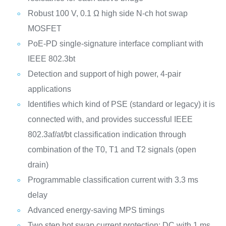
Robust 100 V, 0.1 Ω high side N-ch hot swap
MOSFET
PoE-PD single-signature interface compliant with
IEEE 802.3bt
Detection and support of high power, 4-pair
applications
Identifies which kind of PSE (standard or legacy) it is
connected with, and provides successful IEEE
802.3af/at/bt classification indication through
combination of the T0, T1 and T2 signals (open
drain)
Programmable classification current with 3.3 ms
delay
Advanced energy-saving MPS timings
Two step hot swap current protection: DC with 1 ms