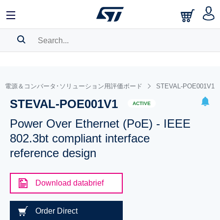
SEARCH HISTORY
BOOKMARK
電源＆コンバータ･ソリューション用評価ボード
STEVAL-POE001V1
STEVAL-POE001V1
Please
log in
to show your saved searches.
ACTIVE
Power Over Ethernet (PoE) - IEEE
802.3bt compliant interface
reference design
Download databrief
Order Direct