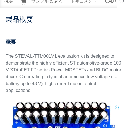
概要
サンプル & 購入
ドキュメント
CADリソー
製品概要
概要
The STEVAL-TTM001V1 evaluation kit is designed to
demonstrate the highly efficient ST automotive-grade 100
V STripFET F7 series Power MOSFETs and BLDC motor
driver IC operating in typical automotive low voltage (car
battery up to 48 V), high current motor control
applications.