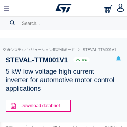
SEARCH HISTORY
BOOKMARK
交通システム･ソリューション用評価ボード
STEVAL-TTM001V1
STEVAL-TTM001V1
Please
log in
to show your saved searches.
ACTIVE
5 kW low voltage high current
inverter for automotive motor control
applications
Download databrief