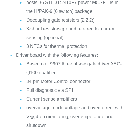
hosts 36 STH315N10F7 power MOSFETs in
the H²PAK-6 (6 switch) package
Decoupling gate resistors (2.2 Ω)
3-shunt resistors ground referred for current
sensing (optional)
3 NTCs for thermal protection
Driver board with the following features:
Based on L9907 three phase gate driver AEC-
Q100 qualified
34-pin Motor Control connector
Full diagnostic via SPI
Current sense amplifiers
overvoltage, undervoltage and overcurrent with
V
drop monitoring, overtemperature and
DS
shutdown