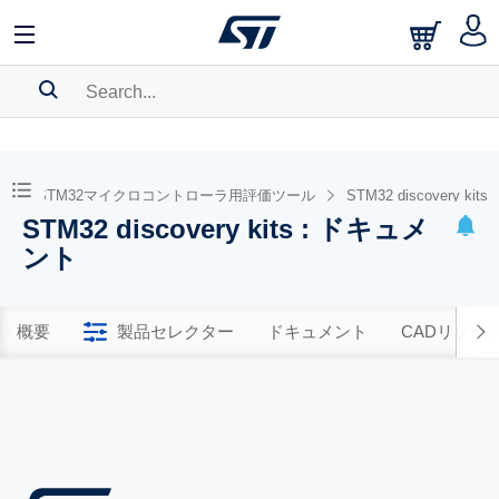
SEARCH HISTORY
BOOKMARK
STM32マイクロコントローラ用評価ツール
STM32 discovery kits
STM32 discovery kits : ドキュメ
Please
log in
to show your saved searches.
ント
概要
製品セレクター
ドキュメント
CADリソー