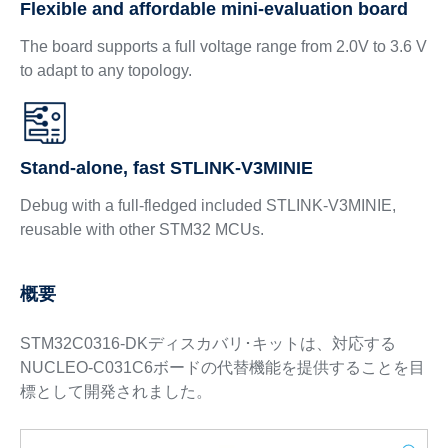
Flexible and affordable mini-evaluation board
The board supports a full voltage range from 2.0V to 3.6 V
to adapt to any topology.
Stand-alone, fast STLINK-V3MINIE
Debug with a full-fledged included STLINK-V3MINIE,
reusable with other STM32 MCUs.
概要
STM32C0316-DKディスカバリ･キットは、対応する
NUCLEO-C031C6ボードの代替機能を提供することを目
標として開発されました。