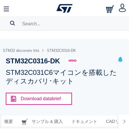
SEARCH HISTORY
BOOKMARK
STM32 discovery kits
STM32C0316-DK
STM32C0316-DK
Please
log in
to show your saved searches.
NRND
STM32C031C6マイコンを搭載した
ディスカバリ･キット
Download databrief
概要
サンプル & 購入
ドキュメント
CADリソー