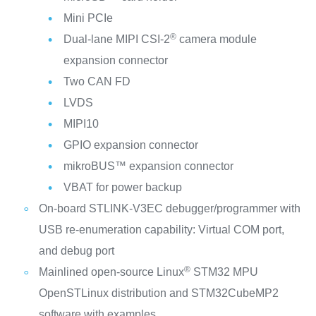
Mini PCIe
®
Dual-lane MIPI CSI-2
camera module
expansion connector
Two CAN FD
LVDS
MIPI10
GPIO expansion connector
mikroBUS™ expansion connector
VBAT for power backup
On-board STLINK-V3EC debugger/programmer with
USB re-enumeration capability: Virtual COM port,
and debug port
®
Mainlined open-source Linux
STM32 MPU
OpenSTLinux distribution and STM32CubeMP2
software with examples