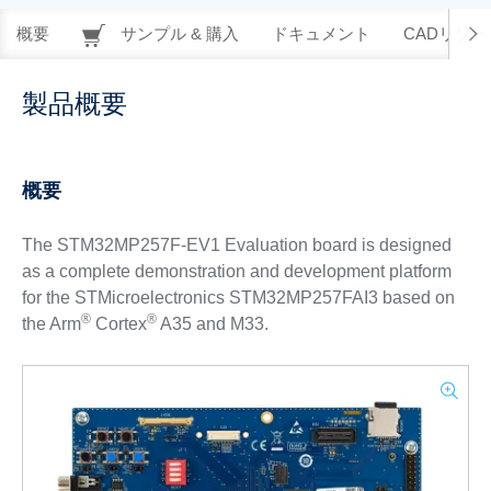
概要
サンプル & 購入
ドキュメント
CADリソー
製品概要
概要
The STM32MP257F-EV1 Evaluation board is designed
as a complete demonstration and development platform
for the STMicroelectronics STM32MP257FAI3 based on
®
®
the Arm
Cortex
A35 and M33.