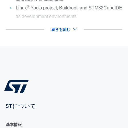
®
Linux
Yocto project, Buildroot, and STM32CubeIDE
as development environments
続きを読む
STについて
基本情報