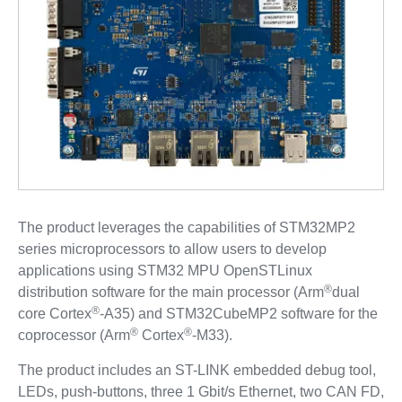
The product leverages the capabilities of STM32MP2
series microprocessors to allow users to develop
applications using STM32 MPU OpenSTLinux
®
distribution software for the main processor (Arm
dual
®
core Cortex
‑A35) and STM32CubeMP2 software for the
®
®
coprocessor (Arm
Cortex
‑M33).
The product includes an ST-LINK embedded debug tool,
LEDs, push-buttons, three 1 Gbit/s Ethernet, two CAN FD,