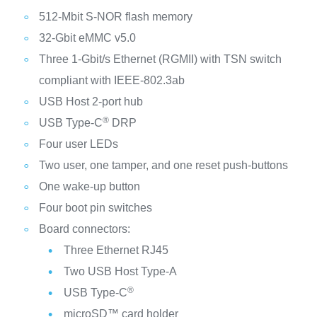
512-Mbit S‑NOR flash memory
32-Gbit eMMC v5.0
Three 1‑Gbit/s Ethernet (RGMII) with TSN switch
compliant with IEEE-802.3ab
USB Host 2-port hub
®
USB Type-C
DRP
Four user LEDs
Two user, one tamper, and one reset push-buttons
One wake-up button
Four boot pin switches
Board connectors:
Three Ethernet RJ45
Two USB Host Type-A
®
USB Type-C
microSD™ card holder