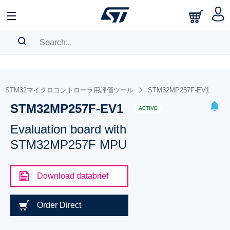
SEARCH HISTORY
BOOKMARK
STM32マイクロコントローラ用評価ツール
STM32MP257F-EV1
STM32MP257F-EV1
Please
log in
to show your saved searches.
ACTIVE
Evaluation board with
STM32MP257F MPU
Download databrief
Order Direct