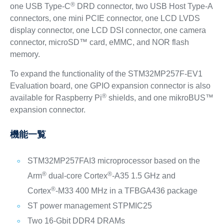
®
one USB Type-C
DRD connector, two USB Host Type-A
connectors, one mini PCIE connector, one LCD LVDS
display connector, one LCD DSI connector, one camera
connector, microSD™ card, eMMC, and NOR flash
memory.
To expand the functionality of the STM32MP257F-EV1
Evaluation board, one GPIO expansion connector is also
®
available for Raspberry Pi
shields, and one mikroBUS™
expansion connector.
機能一覧
STM32MP257FAI3 microprocessor based on the
®
®
Arm
dual‑core Cortex
‑A35 1.5 GHz and
®
Cortex
‑M33 400 MHz in a TFBGA436 package
ST power management STPMIC25
Two 16‑Gbit DDR4 DRAMs