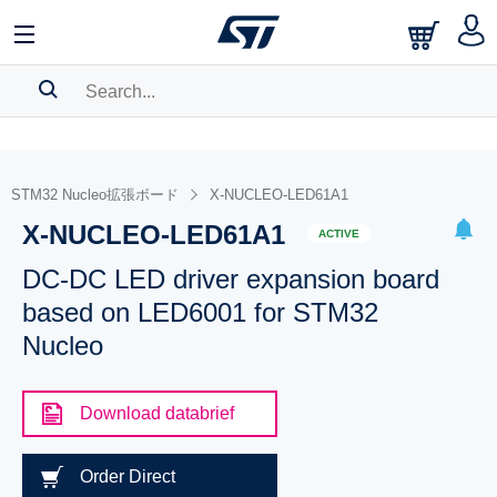
SEARCH HISTORY
BOOKMARK
STM32 Nucleo拡張ボード
X-NUCLEO-LED61A1
X-NUCLEO-LED61A1
Please
log in
to show your saved searches.
ACTIVE
DC-DC LED driver expansion board
based on LED6001 for STM32
Nucleo
Download databrief
Order Direct