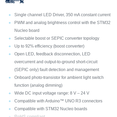
機能一覧
Single channel LED Driver, 350 mA constant current
PWM and analog brightness control with the STM32
Nucleo board
Selectable boost or SEPIC converter topology
Up to 92% efficiency (boost converter)
Open LED, feedback disconnection, LED
overcurrent and output-to-ground short-circuit
(SEPIC only) fault detection and management
Onboard photo-transistor for ambient light switch
function (analog dimming)
Wide DC input voltage range: 8 V – 24 V
Compatible with Arduino™ UNO R3 connectors
Compatible with STM32 Nucleo boards
RoHS compliant