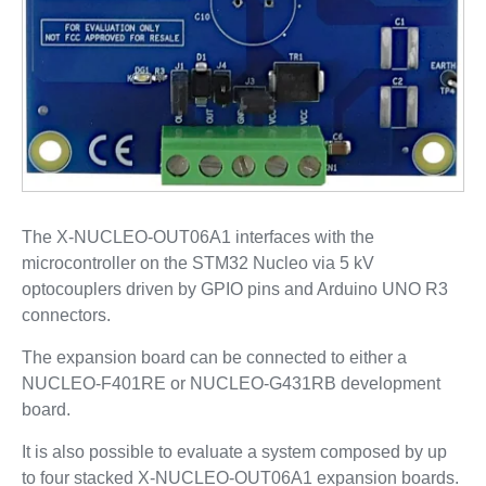
The X-NUCLEO-OUT06A1 interfaces with the
microcontroller on the STM32 Nucleo via 5 kV
optocouplers driven by GPIO pins and Arduino UNO R3
connectors.
The expansion board can be connected to either a
NUCLEO-F401RE or NUCLEO-G431RB development
board.
It is also possible to evaluate a system composed by up
to four stacked X-NUCLEO-OUT06A1 expansion boards.