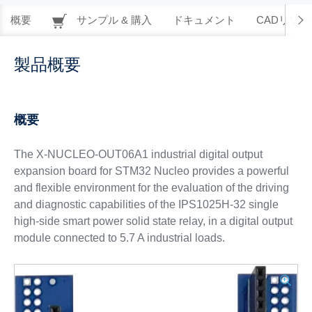
概要
サンプル & 購入
ドキュメント
CADリソー
製品概要
概要
The X-NUCLEO-OUT06A1 industrial digital output
expansion board for STM32 Nucleo provides a powerful
and flexible environment for the evaluation of the driving
and diagnostic capabilities of the IPS1025H-32 single
high-side smart power solid state relay, in a digital output
module connected to 5.7 A industrial loads.