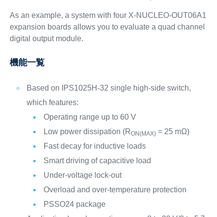
As an example, a system with four X-NUCLEO-OUT06A1
expansion boards allows you to evaluate a quad channel
digital output module.
機能一覧
Based on IPS1025H-32 single high-side switch,
which features:
Operating range up to 60 V
Low power dissipation (R
= 25 mΩ)
ON(MAX)
Fast decay for inductive loads
Smart driving of capacitive load
Under-voltage lock-out
Overload and over-temperature protection
PSSO24 package