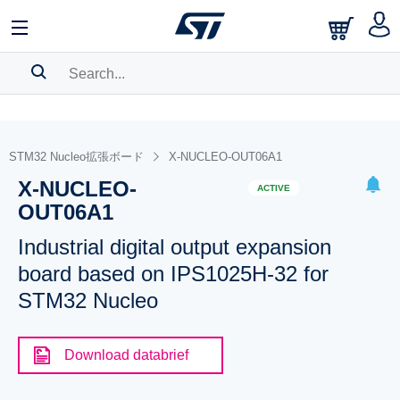
SEARCH HISTORY
BOOKMARK
STM32 Nucleo拡張ボード
X-NUCLEO-OUT06A1
X-NUCLEO-
Please
log in
to show your saved searches.
ACTIVE
OUT06A1
Industrial digital output expansion
board based on IPS1025H-32 for
STM32 Nucleo
Download databrief