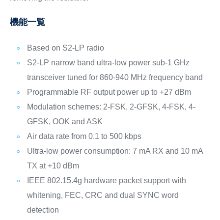
機能一覧
Based on S2-LP radio
S2-LP narrow band ultra-low power sub-1 GHz
transceiver tuned for 860-940 MHz frequency band
Programmable RF output power up to +27 dBm
Modulation schemes: 2-FSK, 2-GFSK, 4-FSK, 4-
GFSK, OOK and ASK
Air data rate from 0.1 to 500 kbps
Ultra-low power consumption: 7 mA RX and 10 mA
TX at +10 dBm
IEEE 802.15.4g hardware packet support with
whitening, FEC, CRC and dual SYNC word
detection