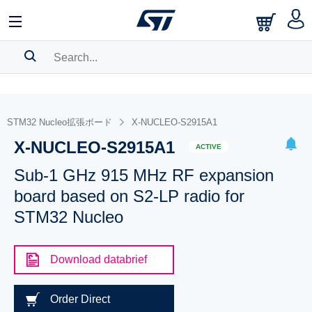
SEARCH HISTORY
BOOKMARK
STM32 Nucleo拡張ボード
X-NUCLEO-S2915A1
X-NUCLEO-S2915A1
Please
log in
to show your saved searches.
ACTIVE
Sub-1 GHz 915 MHz RF expansion
board based on S2-LP radio for
STM32 Nucleo
Download databrief
Order Direct