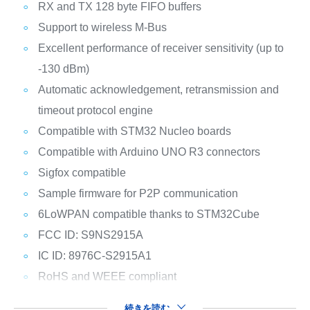
RX and TX 128 byte FIFO buffers
Support to wireless M-Bus
Excellent performance of receiver sensitivity (up to
-130 dBm)
Automatic acknowledgement, retransmission and
timeout protocol engine
Compatible with STM32 Nucleo boards
Compatible with Arduino UNO R3 connectors
Sigfox compatible
Sample firmware for P2P communication
6LoWPAN compatible thanks to STM32Cube
FCC ID: S9NS2915A
IC ID: 8976C-S2915A1
RoHS and WEEE compliant
続きを読む