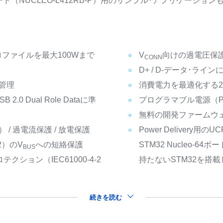
（NUCLEO-L412RB-P）用のサンプル･アプリケーショ
Rプロファイルを最大100Wまで
V
向けの過電圧保護 
CONN
D+ / D-データ･ラ
の管理
消費電力を最適化する
.0 Dual Role Dataに準
プログラマブル電源（P
無料の開発ファームウ
 / 過電流保護 / 放電保護
Power Delivery
2）のV
への短絡保護
STM32 Nucleo-6
BUS
Dプロテクション（IEC61000-4-2
持たないSTM32を搭載した
続きを読む