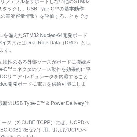
ペリフェラルをサポートしない他のSTM32
にスタックし、USB Type-C™の基本動作
源の電流容量情報）を評価することもでき
ェラルを備えたSTM32 Nucleo-64開発ボード
またはDual Role Data（DRD）とし
ます。
1は、互換性のある外部ソースがボードに接続さ
ype-C™コネクタのソース動作を効果的に評
R LDOリニア･レギュレータを内蔵すること
ucleo開発ボードに電力を供給可能にしま
のUSB Type-C™ & Power Delivery仕
ジ（X-CUBE-TCPP）には、UCPDベ
EO-G0B1REなど）用、およびUCPDペ