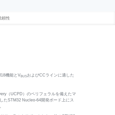
 信頼性
M18機能とV
およびCCラインに適した
BUS
 Delivery（UCPD）のペリフェラルを備えたマ
STM32 Nucleo-64開発ボード上にス
。