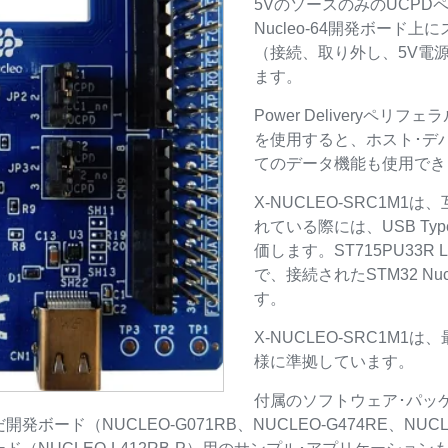
5VのソースのみのUCPD
Nucleo-64開発ボード上
（接続、取り外し、5V電
ます。
Power Deliveryペリフ
を使用すると、ホスト･デバイス
てのデータ機能も使用でき
X-NUCLEO-SRC1M
れている際には、USB T
価します。ST715PU33
で、接続されたSTM32 N
す。
X-NUCLEO-SRC1M1は、最新
様に準拠しています。
付属のソフトウェア･パッケー
ード（NUCLEO-G071RB、NUCLEO-G474RE、NUCL