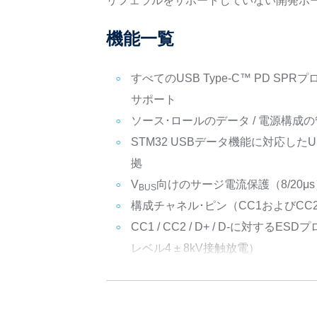
リフェラルをサポートしていない開発ボード
機能一覧
すべてのUSB Type-C™ PD SP
サポート
ソース･ロールのデータ / 電源構成
STM32 USBデータ機能に対応したUSB 2
拠
V
向けのサージ電流保護（8/20μs）
BUS
構成チャネル･ピン（CC1およびCC
CC1 / CC2 / D+ / D-に対するES
レベル4 ± 8kV接触放電）