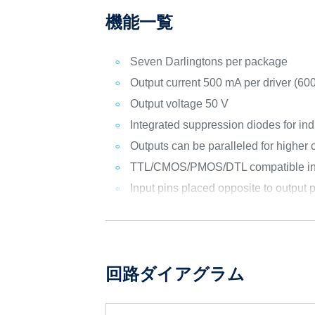
機能一覧
Seven Darlingtons per package
Output current 500 mA per driver (6
Output voltage 50 V
Integrated suppression diodes for ind
Outputs can be paralleled for higher 
TTL/CMOS/PMOS/DTL compatible in
Input pins placed opposite to output p
回路ダイアグラム