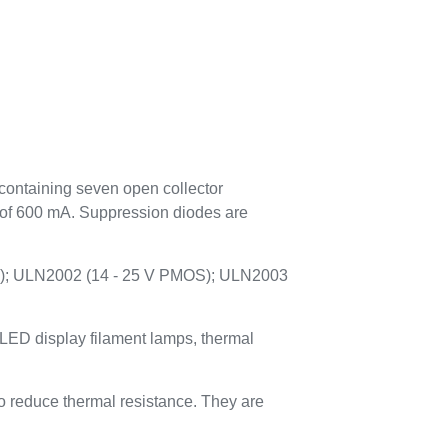
ontaining seven open collector
 of 600 mA. Suppression diodes are
OS); ULN2002 (14 - 25 V PMOS); ULN2003
, LED display filament lamps, thermal
 reduce thermal resistance. They are