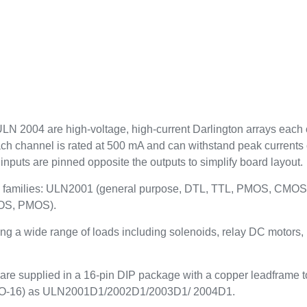
004 are high-voltage, high-current Darlington arrays each c
ach channel is rated at 500 mA and can withstand peak currents
 inputs are pinned opposite the outputs to simplify board layout.
ogic families: ULN2001 (general purpose, DTL, TTL, PMOS, CM
MOS, PMOS).
ving a wide range of loads including solenoids, relay DC motors
supplied in a 16-pin DIP package with a copper leadframe to
e (SO-16) as ULN2001D1/2002D1/2003D1/ 2004D1.