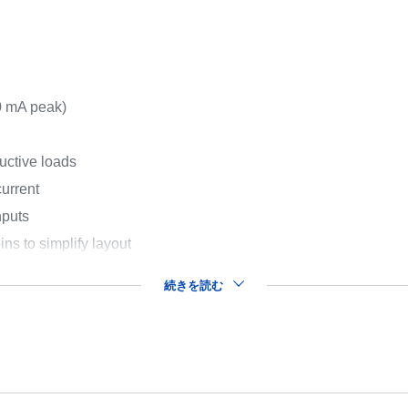
00 mA peak)
uctive loads
current
puts
ins to simplify layout
続きを読む