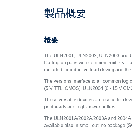
製品概要
概要
The ULN2001, ULN2002, ULN2003 and ULN 2
Darlington pairs with common emitters. E
included for inductive load driving and the
The versions interface to all common l
(5 V TTL, CMOS); ULN2004 (6 - 15 V C
These versatile devices are useful for dri
printheads and high-power buffers.
The ULN2001A/2002A/2003A and 2004A are 
available also in small outline packag