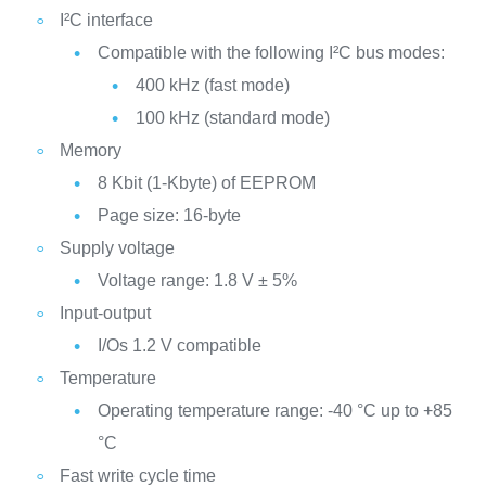
I²C interface
Compatible with the following I²C bus modes:
400 kHz (fast mode)
100 kHz (standard mode)
Memory
8 Kbit (1-Kbyte) of EEPROM
Page size: 16-byte
Supply voltage
Voltage range: 1.8 V ± 5%
Input-output
I/Os 1.2 V compatible
Temperature
Operating temperature range: -40 °C up to +85
°C
Fast write cycle time