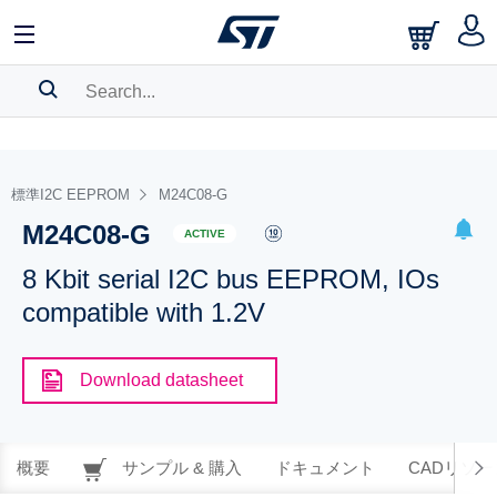
SEARCH HISTORY
BOOKMARK
標準I2C EEPROM
M24C08-G
M24C08-G
Please
log in
to show your saved searches.
ACTIVE
8 Kbit serial I2C bus EEPROM, IOs
compatible with 1.2V
Download datasheet
概要
サンプル & 購入
ドキュメント
CADリソー