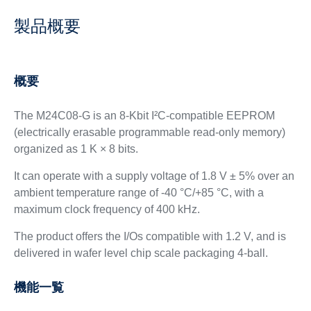
製品概要
概要
The M24C08-G is an 8-Kbit I²C-compatible EEPROM
(electrically erasable programmable read-only memory)
organized as 1 K × 8 bits.
It can operate with a supply voltage of 1.8 V ± 5% over an
ambient temperature range of -40 °C/+85 °C, with a
maximum clock frequency of 400 kHz.
The product offers the I/Os compatible with 1.2 V, and is
delivered in wafer level chip scale packaging 4-ball.
機能一覧