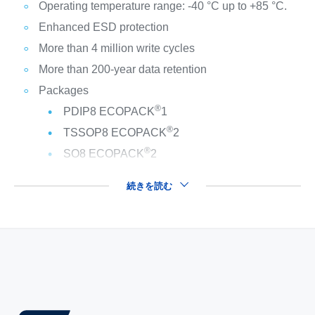
Operating temperature range: -40 °C up to +85 °C.
Enhanced ESD protection
More than 4 million write cycles
More than 200-year data retention
Packages
®
PDIP8 ECOPACK
1
®
TSSOP8 ECOPACK
2
®
SO8 ECOPACK
2
続きを読む