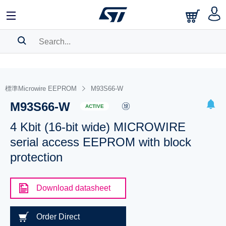
SEARCH HISTORY
BOOKMARK
標準Microwire EEPROM
M93S66-W
M93S66-W
Please
log in
to show your saved searches.
ACTIVE
4 Kbit (16-bit wide) MICROWIRE
serial access EEPROM with block
protection
Download datasheet
Order Direct