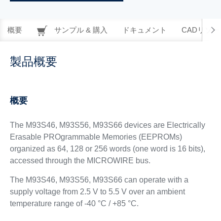
概要
サンプル & 購入
ドキュメント
CADリソー
製品概要
概要
The M93S46, M93S56, M93S66 devices are Electrically
Erasable PROgrammable Memories (EEPROMs)
organized as 64, 128 or 256 words (one word is 16 bits),
accessed through the MICROWIRE bus.
The M93S46, M93S56, M93S66 can operate with a
supply voltage from 2.5 V to 5.5 V over an ambient
temperature range of -40 °C / +85 °C.