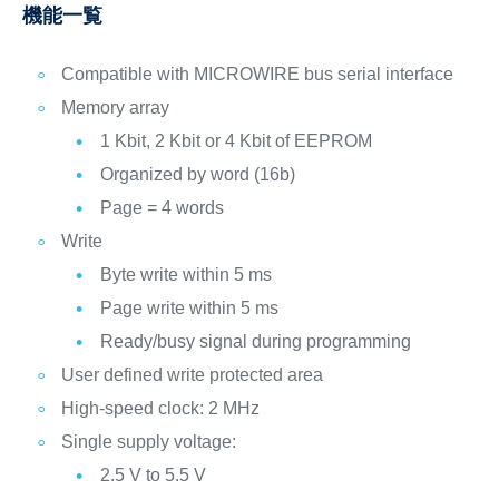
機能一覧
Compatible with MICROWIRE bus serial interface
Memory array
1 Kbit, 2 Kbit or 4 Kbit of EEPROM
Organized by word (16b)
Page = 4 words
Write
Byte write within 5 ms
Page write within 5 ms
Ready/busy signal during programming
User defined write protected area
High-speed clock: 2 MHz
Single supply voltage:
2.5 V to 5.5 V