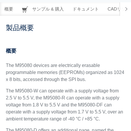
概要
サンプル & 購入
ドキュメント
CADリソー
製品概要
概要
The M95080 devices are electrically erasable
programmable memories (EEPROMs) organized as 1024
x 8 bits, accessed through the SPI bus.
The M95080-W can operate with a supply voltage from
2.5 V to 5.5 V, the M95080-R can operate with a supply
voltage from 1.8 V to 5.5 V and the M95080-DF can
operate with a supply voltage from 1.7 V to 5.5 V, over an
ambient temperature range of -40 °C / +85 °C.
The M95080-D offers an additional page, named the