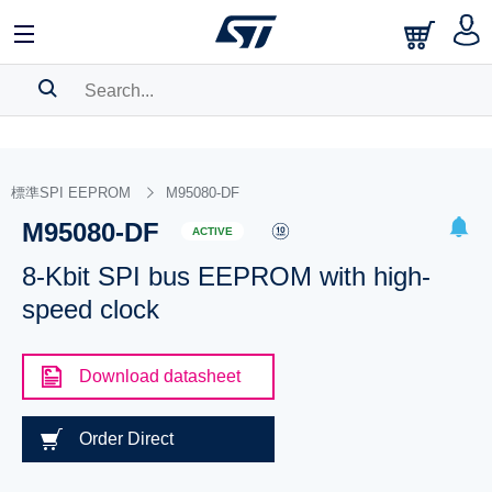
SEARCH HISTORY
BOOKMARK
標準SPI EEPROM
M95080-DF
M95080-DF
Please
log in
to show your saved searches.
ACTIVE
8-Kbit SPI bus EEPROM with high-
speed clock
Download datasheet
Order Direct