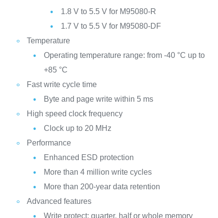
1.8 V to 5.5 V for M95080-R
1.7 V to 5.5 V for M95080-DF
Temperature
Operating temperature range: from -40 °C up to
+85 °C
Fast write cycle time
Byte and page write within 5 ms
High speed clock frequency
Clock up to 20 MHz
Performance
Enhanced ESD protection
More than 4 million write cycles
More than 200-year data retention
Advanced features
Write protect: quarter, half or whole memory