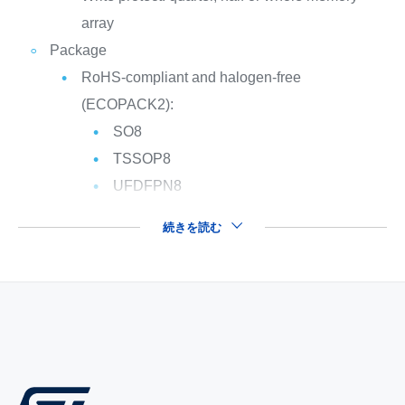
array
Package
RoHS-compliant and halogen-free
(ECOPACK2):
SO8
TSSOP8
UFDFPN8
続きを読む