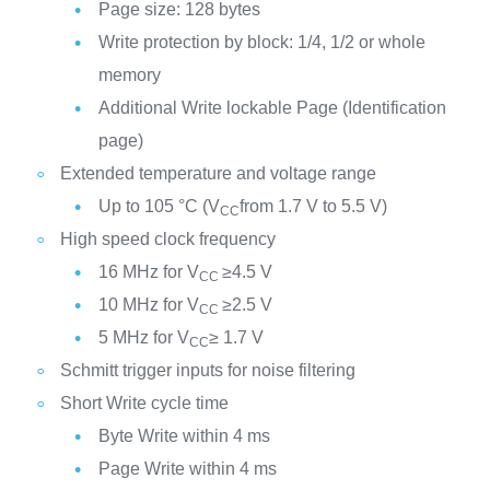
Page size: 128 bytes
Write protection by block: 1/4, 1/2 or whole
memory
Additional Write lockable Page (Identification
page)
Extended temperature and voltage range
Up to 105 °C (V
from 1.7 V to 5.5 V)
CC
High speed clock frequency
16 MHz for V
≥4.5 V
CC
10 MHz for V
≥2.5 V
CC
5 MHz for V
≥ 1.7 V
CC
Schmitt trigger inputs for noise filtering
Short Write cycle time
Byte Write within 4 ms
Page Write within 4 ms