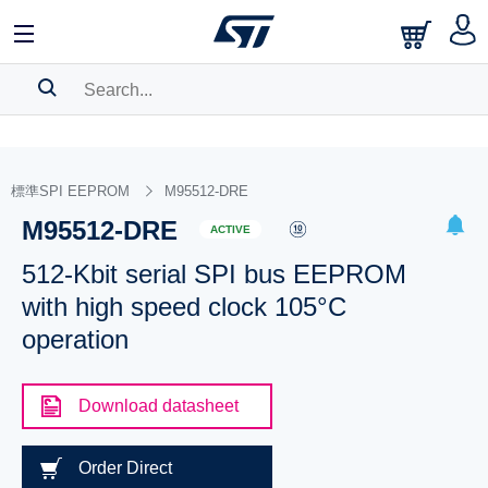
SEARCH HISTORY
BOOKMARK
標準SPI EEPROM
M95512-DRE
M95512-DRE
Please
log in
to show your saved searches.
ACTIVE
512-Kbit serial SPI bus EEPROM
with high speed clock 105°C
operation
Download datasheet
Order Direct