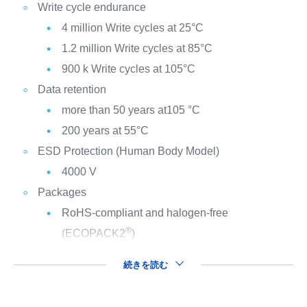
Write cycle endurance
4 million Write cycles at 25°C
1.2 million Write cycles at 85°C
900 k Write cycles at 105°C
Data retention
more than 50 years at105 °C
200 years at 55°C
ESD Protection (Human Body Model)
4000 V
Packages
RoHS-compliant and halogen-free
®
(ECOPACK2
)
続きを読む