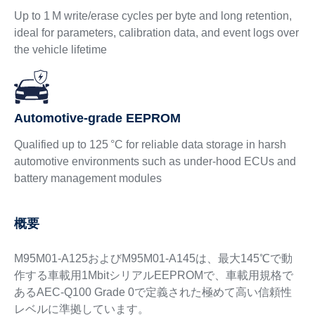
Up to 1 M write/erase cycles per byte and long retention,
ideal for parameters, calibration data, and event logs over
the vehicle lifetime
Automotive‑grade EEPROM
Qualified up to 125 °C for reliable data storage in harsh
automotive environments such as under‑hood ECUs and
battery management modules
概要
M95M01-A125およびM95M01-A145は、最大145℃で動
作する車載用1MbitシリアルEEPROMで、車載用規格で
あるAEC-Q100 Grade 0で定義された極めて高い信頼性
レベルに準拠しています。