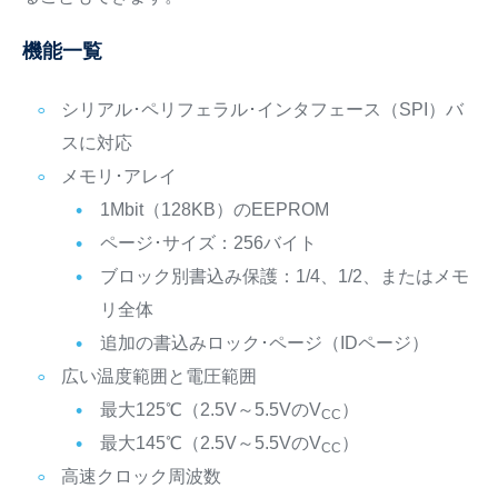
機能一覧
シリアル･ペリフェラル･インタフェース（SPI）バ
スに対応
メモリ･アレイ
1Mbit（128KB）のEEPROM
ページ･サイズ：256バイト
ブロック別書込み保護：1/4、1/2、またはメモ
リ全体
追加の書込みロック･ページ（IDページ）
広い温度範囲と電圧範囲
最大125℃（2.5V～5.5VのV
）
CC
最大145℃（2.5V～5.5VのV
）
CC
高速クロック周波数