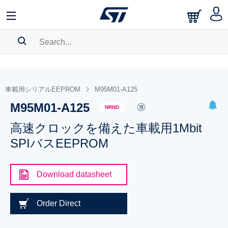
SEARCH HISTORY
BOOKMARK
車載用シリアルEEPROM
M95M01-A125
M95M01-A125
Please
log in
to show your saved searches.
NRND
高速クロックを備えた車載用1Mbit
SPIバスEEPROM
Download datasheet
Order Direct