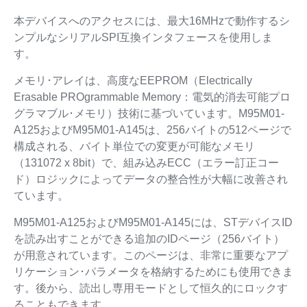
本デバイスへのアクセスには、最大16MHzで動作するシ
ンプルなシリアルSPI互換インタフェースを使用しま
す。
メモリ･アレイは、高度なEEPROM（Electrically
Erasable PROgrammable Memory：電気的消去可能プロ
グラマブル･メモリ）技術に基づいています。M95M01-
A125およびM95M01-A145は、256バイトの512ページで
構成される、バイト単位での変更が可能なメモリ
（131072 x 8bit）で、組み込みECC（エラー訂正コー
ド）ロジックによってデータの整合性が大幅に改善され
ています。
M95M01-A125およびM95M01-A145には、STデバイスID
を読み出すことができる追加のIDページ（256バイト）
が用意されています。このページは、非常に重要なアプ
リケーション･パラメータを格納するためにも使用できま
す。後から、読出し専用モードとして恒久的にロックす
ることもできます。