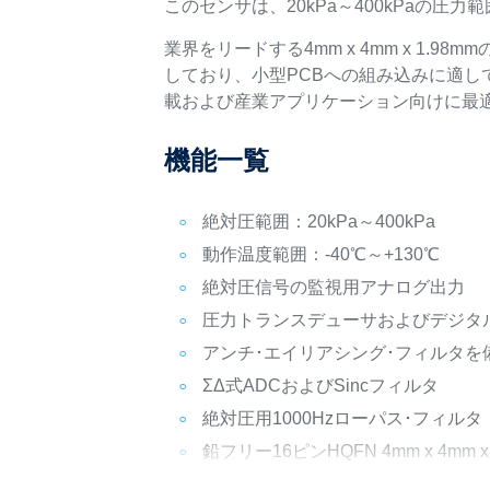
このセンサは、20kPa～400kPaの圧力
業界をリードする4mm x 4mm x 1.98m
しており、小型PCBへの組み込みに適し
載および産業アプリケーション向けに最
機能一覧
絶対圧範囲：20kPa～400kPa
動作温度範囲：-40℃～+130℃
絶対圧信号の監視用アナログ出力
圧力トランスデューサおよびデジタル
アンチ･エイリアシング･フィルタを
ΣΔ式ADCおよびSincフィルタ
絶対圧用1000Hzローパス･フィルタ
鉛フリー16ピンHQFN 4mm x 4mm 