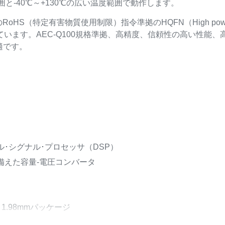
範囲と-40℃～+130℃の広い温度範囲で動作します。
mのRoHS（特定有害物質使用制限）指令準拠のHQFN（High power 
ています。AEC-Q100規格準拠、高精度、信頼性の高い性能
適です。
･シグナル･プロセッサ（DSP）
備えた容量-電圧コンバータ
x 1.98mmパッケージ