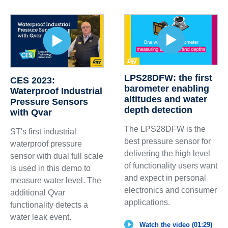
LPS28DFW: the first
CES 2023:
barometer enabling
Waterproof Industrial
altitudes and water
Pressure Sensors
depth detection
with Qvar
The LPS28DFW is the
ST's first industrial
best pressure sensor for
waterproof pressure
delivering the high level
sensor with dual full scale
of functionality users want
is used in this demo to
and expect in personal
measure water level. The
electronics and consumer
additional Qvar
applications.
functionality detects a
water leak event.
Watch the video (01:29)