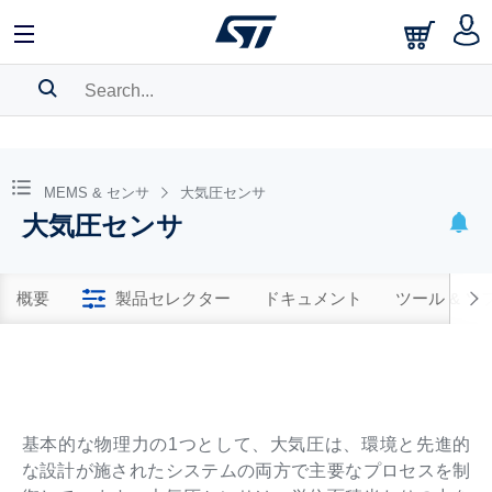
SEARCH HISTORY
BOOKMARK
MEMS & センサ
大気圧センサ
大気圧センサ
Please
log in
to show your saved searches.
概要
製品セレクター
ドキュメント
ツール & 
基本的な物理力の1つとして、大気圧は、環境と先進的
な設計が施されたシステムの両方で主要なプロセスを制