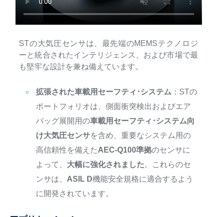
STの大気圧センサは、最先端のMEMSテクノロジ
ーと統合されたインテリジェンス、および市場で最
も堅牢な設計を兼ね備えています。
拡張された車載用セーフティ･システム
：STの
ポートフォリオは、側面衝突検出およびエア
バッグ展開用の
車載用セーフティ･システム向
け大気圧センサ
を含め、重要なシステム用の
高信頼性を備えた
AEC-Q100準拠
のセンサに
よって、
大幅に強化されました
。これらのセ
ンサは、
ASIL D
機能安全規格に適合するよう
に開発されています。