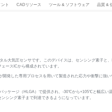
メント
CADリソース
ツール & ソフトウェア
品質 &
デジタル大気圧センサです。このデバイスは、センシング素子と、
ェースICから構成されています。
Tが開発した専用プロセスを用いて製造された応力や衝撃に強い
GAパッケージ（HLGA）で提供され、-30℃から+105℃と幅
センシング素子まで到達できるようになっています。