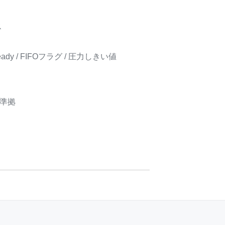
ス
dy / FIFOフラグ / 圧力しきい値
g
準拠