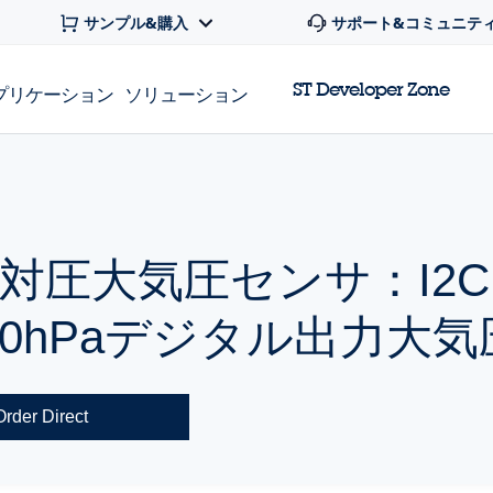
サンプル&購入
サポート&コミュニテ
ST Developer Zone
プリケーション
ソリューション
圧大気圧センサ：I2C /
1260hPaデジタル出力大
Order Direct