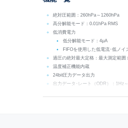
絶対圧範囲：260hPa～1260hPa
高分解能モード：0.01hPa RMS
低消費電力
低分解能モード：4μA
FIFOを使用した低電流･低ノイズ
過圧の絶対最大定格：最大測定範囲 x 
温度補正機能内蔵
24bit圧力データ出力
出力データ･レート（ODR）：1Hz～