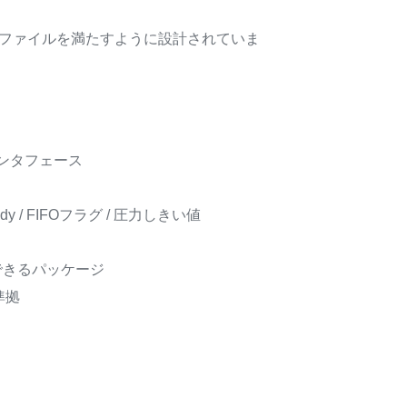
ロファイルを満たすように設計されていま
ンタフェース
dy / FIFOフラグ / 圧力しきい値
できるパッケージ
準拠