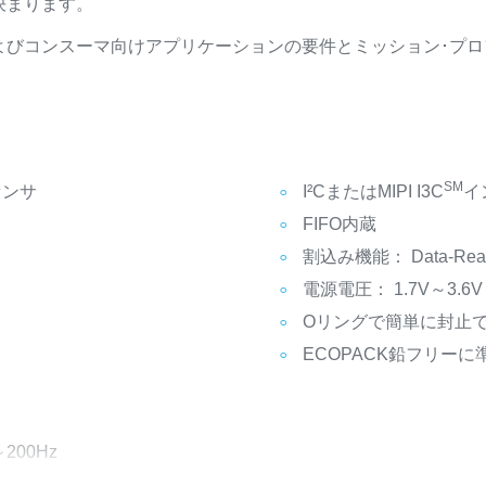
決まります。
よびコンスーマ向けアプリケーションの要件とミッション･プ
SM
センサ
I²CまたはMIPI I3C
イ
FIFO内蔵
割込み機能： Data-Rea
電源電圧： 1.7V～3.6V
Oリングで簡単に封止
ECOPACK鉛フリーに
200Hz