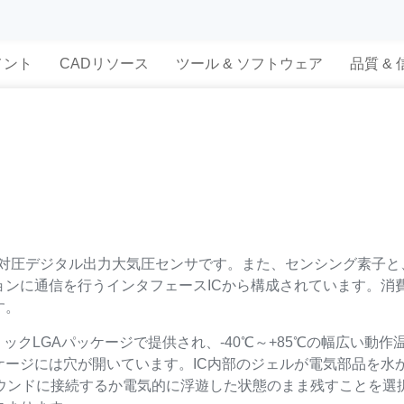
メント
CADリソース
ツール & ソフトウェア
品質 &
対圧デジタル出力大気圧センサです。また、センシング素子と、I²C
ョンに通信を行うインタフェースICから構成されています。消
す。
ラミックLGAパッケージで提供され、-40℃～+85℃の幅広い
ージには穴が開いています。IC内部のジェルが電気部品を水
ウンドに接続するか電気的に浮遊した状態のまま残すことを選