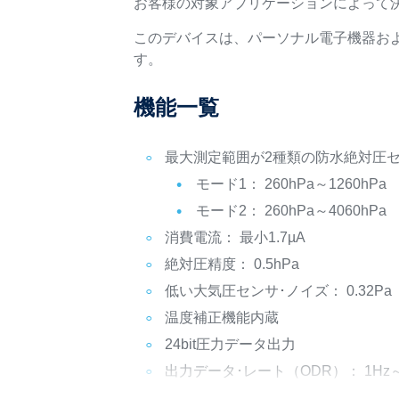
お客様の対象アプリケーションによって
このデバイスは、パーソナル電子機器お
す。
機能一覧
最大測定範囲が2種類の防水絶対圧
モード1： 260hPa～1260hPa
モード2： 260hPa～4060hPa
消費電流： 最小1.7µA
絶対圧精度： 0.5hPa
低い大気圧センサ･ノイズ： 0.32Pa
温度補正機能内蔵
24bit圧力データ出力
出力データ･レート（ODR）： 1Hz～