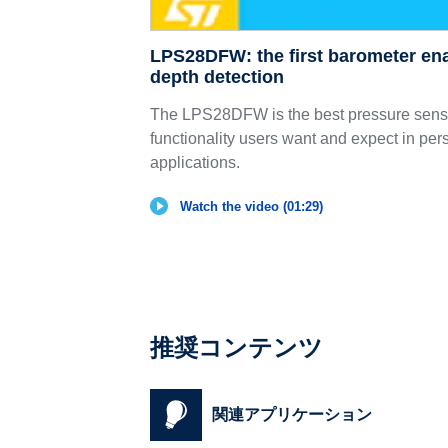
LPS28DFW: the first barometer ena
depth detection
The LPS28DFW is the best pressure sensor 
functionality users want and expect in pe
applications.
Watch the video (01:29)
推奨コンテンツ
関連アプリケーション