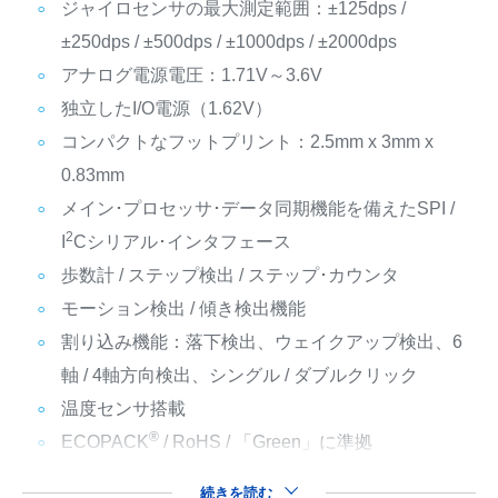
ジャイロセンサの最大測定範囲：±125dps /
±250dps / ±500dps / ±1000dps / ±2000dps
アナログ電源電圧：1.71V～3.6V
独立したI/O電源（1.62V）
コンパクトなフットプリント：2.5mm x 3mm x
0.83mm
メイン･プロセッサ･データ同期機能を備えたSPI /
2
I
Cシリアル･インタフェース
歩数計 / ステップ検出 / ステップ･カウンタ
モーション検出 / 傾き検出機能
割り込み機能：落下検出、ウェイクアップ検出、6
軸 / 4軸方向検出、シングル / ダブルクリック
温度センサ搭載
®
ECOPACK
/ RoHS / 「Green」に準拠
続きを読む