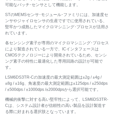
可能なバッチ･センサとして機能します。
STのMEMSセンサ･モジュール･ファミリには、加速度セ
ンサやジャイロセンサの生産ですでに使用されている、
堅牢かつ成熟したマイクロマシニング･プロセスが活用さ
れています。
各センシング素子が専用のマイクロマシニング･プロセス
により製造されている一方で、ICインタフェースは
CMOSテクノロジーにより開発されているため、センシ
ング素子の特性に最適化した専用回路の設計が可能で
す。
LSM6DS3TR-Cの加速度の最大測定範囲は±2g / ±4g /
±8g / ±16g、角速度の最大測定範囲は±125dps / ±250dps
/ ±500dps / ±1000dps /±2000dpsから選択可能です。
機械的衝撃に対する高い堅牢性によって、LSM6DS3TR-
Cは、システム設計者が信頼性の高い製品を設計製造す
る際に好まれる選択肢となっています。