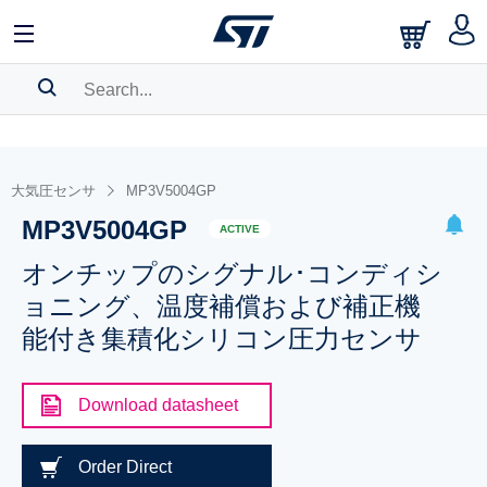
SEARCH HISTORY
BOOKMARK
大気圧センサ
MP3V5004GP
MP3V5004GP
Please
log in
to show your saved searches.
ACTIVE
オンチップのシグナル･コンディシ
ョニング、温度補償および補正機
能付き集積化シリコン圧力センサ
Download datasheet
Order Direct